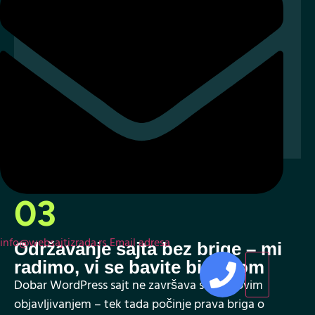
03
info@websajtizrada.rs
Email adresa
Održavanje sajta bez brige – mi
radimo, vi se bavite biznisom
Dobar WordPress sajt ne završava se njegovim
objavljivanjem – tek tada počinje prava briga o