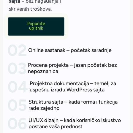
sajta
– bez nagađanja i
skrivenih troškova.
Popunite
upitnik
Online sastanak – početak saradnje
Procena projekta – jasan početak bez
nepoznanica
Projektna dokumentacija – temelj za
uspešnu izradu WordPress sajta
Struktura sajta – kada forma i funkcija
rade zajedno
UI/UX dizajn – kada korisničko iskustvo
postane vaša prednost