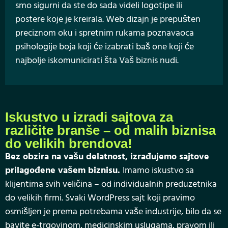
smo sigurni da ste do sada videli logotipe ili
postere koje je kreirala. Web dizajn je prepušten
preciznom oku i spretnim rukama poznavaoca
psihologije boja koji će izabrati baš one koji će
najbolje iskomunicirati šta Vaš biznis nudi.
Iskustvo u izradi sajtova za
različite branše – od malih biznisa
do velikih brendova!
Bez obzira na vašu delatnost, izrađujemo sajtove
prilagođene vašem biznisu.
Imamo iskustvo sa
klijentima svih veličina – od individualnih preduzetnika
do velikih firmi. Svaki WordPress sajt koji pravimo
osmišljen je prema potrebama vaše industrije, bilo da se
bavite e-trgovinom, medicinskim uslugama, pravom ili