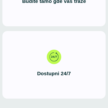
Budite tamo gde vas traže
Za razliku od fizičkog prostora, WordPress sajt radi
neprekidno. Vašu ponudu mogu da istraže u bilo
koje vreme, sa bilo kog uređaja.
Dostupni 24/7