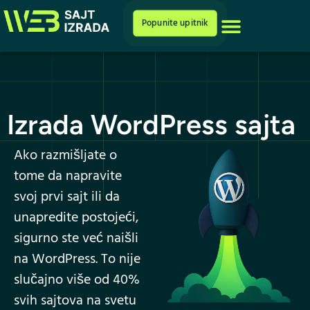
Cenovnik i ponuda
Popunite upitnik
Izrada WordPress sajta
Ako razmišljate o
tome da napravite
svoj prvi sajt ili da
unapredite postojeći,
sigurno ste već naišli
na WordPress. To nije
slučajno više od 40%
svih sajtova na svetu