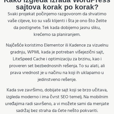
sajtova korak po korak?
Svaki projekat počinjemo razgovorom da shvatimo
vaše ciljeve, ko su vaši klijenti i šta je ono što želite
da postignete. Tek kada dobijemo jasnu sliku,
krećemo sa planiranjem.
Najčešće koristimo Elementor ili Kadence za vizuelnu
gradnju, WPML kada je potreban višejezični sajt,
LiteSpeed Cache i optimizaciju za brzinu, kao i
proveren set bezbednosnih rešenja. To su alati, ali
prava vrednost je u načinu na koji ih uklapamo u
jedinstveno rešenje.
Kada sve završimo, dobijate sajt koji se brzo učitava,
izgleda moderno i ima čvrst SEO temelj. Na mobilnim
uređajima radi savršeno, a vi možete sami da menjate
sadržaj bez straha da ćete nešto pokvariti.