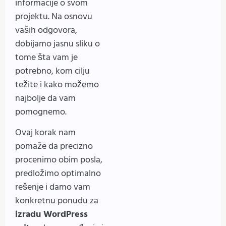
informacije o svom
projektu. Na osnovu
vaših odgovora,
dobijamo jasnu sliku o
tome šta vam je
potrebno, kom cilju
težite i kako možemo
najbolje da vam
pomognemo.
Ovaj korak nam
pomaže da precizno
procenimo obim posla,
predložimo optimalno
rešenje i damo vam
konkretnu ponudu za
izradu WordPress