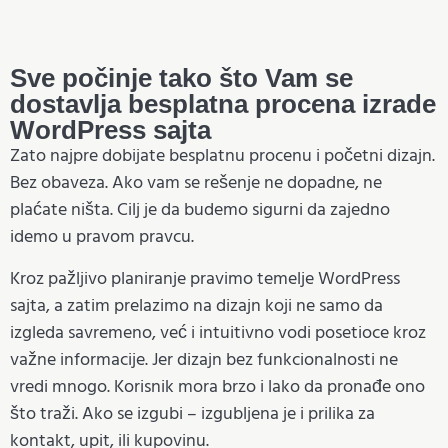
Sve počinje tako što Vam se
dostavlja besplatna procena izrade
WordPress sajta
Zato najpre dobijate besplatnu procenu i početni dizajn.
Bez obaveza. Ako vam se rešenje ne dopadne, ne
plaćate ništa. Cilj je da budemo sigurni da zajedno
idemo u pravom pravcu.
Kroz pažljivo planiranje pravimo temelje WordPress
sajta, a zatim prelazimo na dizajn koji ne samo da
izgleda savremeno, već i intuitivno vodi posetioce kroz
važne informacije. Jer dizajn bez funkcionalnosti ne
vredi mnogo. Korisnik mora brzo i lako da pronađe ono
što traži. Ako se izgubi – izgubljena je i prilika za
kontakt, upit, ili kupovinu.