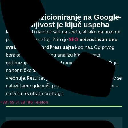
02
Visoko pozicioniranje na Google-
u jer vidljivost je ključ uspeha
Možete imati najbolji sajt na svetu, ali ako ga niko ne
pronađe – ne postoji. Zato je
SEO
neizostavan deo
svake izrade WordPress sajta
kod nas. Od prvog
koraka radimo detaljnu analizu ključnih reči,
optimizujemo strukturu stranica i obraćamo pažnju
na tehničke aspekte koje Google prepoznaje i
vrednuje. Rezultat je sajt koji se ne gubi u masi, već se
nalazi tamo gde vaši potencijalni klijenti već traže –
na vrhu rezultata pretrage.
+381 69 51 58 186
Telefon