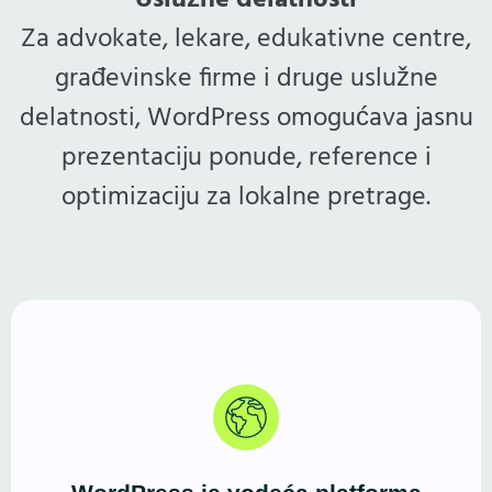
Uslužne delatnosti
Za advokate, lekare, edukativne centre,
građevinske firme i druge uslužne
delatnosti, WordPress omogućava jasnu
prezentaciju ponude, reference i
optimizaciju za lokalne pretrage.
Više od 40% sajtova pokreće WordPress. Godinama
potvrđeno, fleksibilno i stabilno rešenje — jednako
dobro za male biznise, blogere i frilensere, kao i za