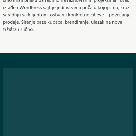
smo imali priliku da radimo na raznovrsnim projektima i svaki
izrađen WordPress sajt je jedinstvena priča u kojoj smo, kroz
saradnju sa klijentom, ostvarili konkretne ciljeve – povećanje
prodaje, širenje baze kupaca, brendiranje, ulazak na nova
tržišta i slično.