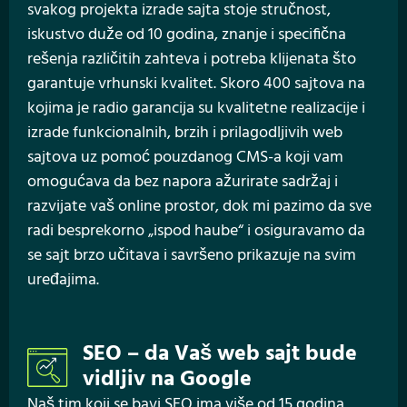
svakog projekta izrade sajta stoje stručnost,
iskustvo duže od 10 godina, znanje i specifična
rešenja različitih zahteva i potreba klijenata što
garantuje vrhunski kvalitet. Skoro 400 sajtova na
kojima je radio garancija su kvalitetne realizacije i
izrade funkcionalnih, brzih i prilagodljivih web
sajtova uz pomoć pouzdanog CMS-a koji vam
omogućava da bez napora ažurirate sadržaj i
razvijate vaš online prostor, dok mi pazimo da sve
radi besprekorno „ispod haube“ i osiguravamo da
se sajt brzo učitava i savršeno prikazuje na svim
uređajima.
SEO – da Vaš web sajt bude
vidljiv na Google
Naš tim koji se bavi SEO ima više od 15 godina