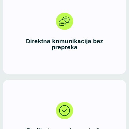
Dobar dizajn i čista struktura poruka stvaraju brz i
efikasan kanal između vas i vaših klijenata — bez
suvišnih koraka i lutanja.
Direktna komunikacija bez
prepreka
Danas većina korisnika započinje potragu za
uslugama, proizvodima ili informacijama upravo
putem interneta.