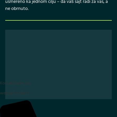
usmereno ka jednom cilju – da vaš sajt radi za vas, a
ne obrnuto.
Kontaktirajte nas
websajtizrada.rs