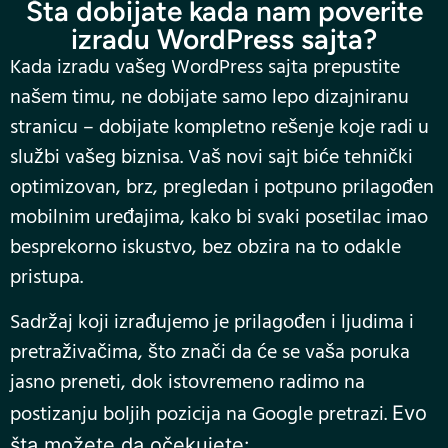
Šta dobijate kada nam poverite
izradu WordPress sajta?
Kada izradu vašeg WordPress sajta prepustite
našem timu, ne dobijate samo lepo dizajniranu
stranicu – dobijate kompletno rešenje koje radi u
službi vašeg biznisa. Vaš novi sajt biće tehnički
optimizovan, brz, pregledan i potpuno prilagođen
mobilnim uređajima, kako bi svaki posetilac imao
besprekorno iskustvo, bez obzira na to odakle
pristupa.
Sadržaj koji izrađujemo je prilagođen i ljudima i
pretraživačima, što znači da će se vaša poruka
jasno preneti, dok istovremeno radimo na
postizanju boljih pozicija na Google pretrazi.
Evo
šta možete da očekujete: