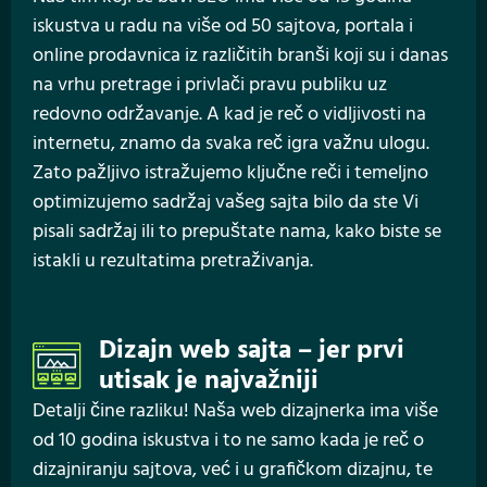
iskustva u radu na više od 50 sajtova, portala i
online prodavnica iz različitih branši koji su i danas
na vrhu pretrage i privlači pravu publiku uz
redovno održavanje. A kad je reč o vidljivosti na
internetu, znamo da svaka reč igra važnu ulogu.
Zato pažljivo istražujemo ključne reči i temeljno
optimizujemo sadržaj vašeg sajta bilo da ste Vi
pisali sadržaj ili to prepuštate nama, kako biste se
istakli u rezultatima pretraživanja.
Dizajn web sajta – jer prvi
utisak je najvažniji
Detalji čine razliku! Naša web dizajnerka ima više
od 10 godina iskustva i to ne samo kada je reč o
dizajniranju sajtova, već i u grafičkom dizajnu, te