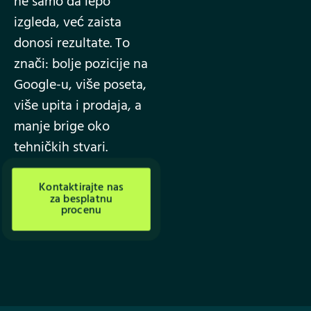
ne samo da lepo
izgleda, već zaista
donosi rezultate. To
znači: bolje pozicije na
Google-u, više poseta,
više upita i prodaja, a
manje brige oko
tehničkih stvari.
Kontaktirajte nas
za besplatnu
procenu