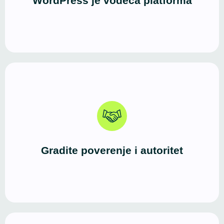
WordPress je vodeća platforma
veće sisteme i WooCommerce prodavnice.
Profesionalno izveden WordPress sajt jasno
komunicira ko ste, šta nudite i zašto ste pouzdan
izbor. Prvi utisak je jak, a iskustvo korisnika vodi ka
Gradite poverenje i autoritet
kontaktu ili kupovini.