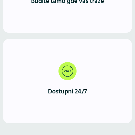
Budite tamo gde vas traže
Za razliku od fizičkog prostora, WordPress sajt radi
neprekidno. Vašu ponudu mogu da istraže u bilo
koje vreme, sa bilo kog uređaja.
Dostupni 24/7