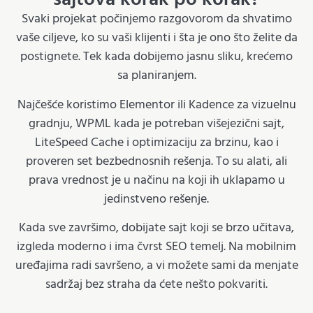
Svaki projekat počinjemo razgovorom da shvatimo
vaše ciljeve, ko su vaši klijenti i šta je ono što želite da
postignete. Tek kada dobijemo jasnu sliku, krećemo
sa planiranjem.
Najčešće koristimo Elementor ili Kadence za vizuelnu
gradnju, WPML kada je potreban višejezični sajt,
LiteSpeed Cache i optimizaciju za brzinu, kao i
proveren set bezbednosnih rešenja. To su alati, ali
prava vrednost je u načinu na koji ih uklapamo u
jedinstveno rešenje.
Kada sve završimo, dobijate sajt koji se brzo učitava,
izgleda moderno i ima čvrst SEO temelj. Na mobilnim
uređajima radi savršeno, a vi možete sami da menjate
sadržaj bez straha da ćete nešto pokvariti.