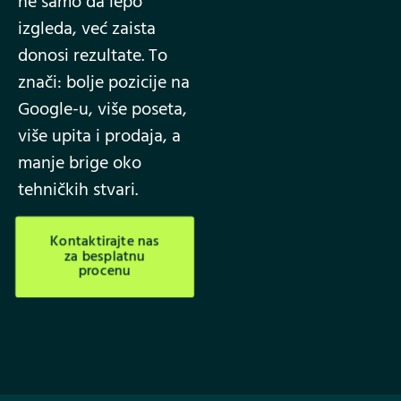
ne samo da lepo
izgleda, već zaista
donosi rezultate. To
znači: bolje pozicije na
Google-u, više poseta,
više upita i prodaja, a
manje brige oko
tehničkih stvari.
Kontaktirajte nas
za besplatnu
procenu