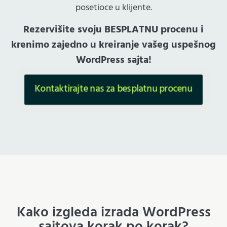
posetioce u klijente.
Rezervišite svoju BESPLATNU procenu i
krenimo zajedno u kreiranje vašeg uspešnog
WordPress sajta!
Kontaktirajte nas za besplatnu procenu
Kako izgleda izrada WordPress
sajtova korak po korak?