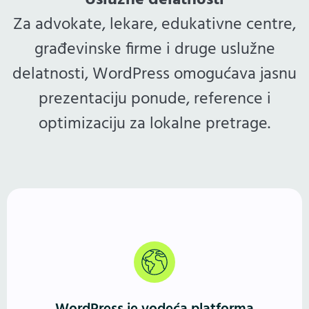
Uslužne delatnosti
Za advokate, lekare, edukativne centre,
građevinske firme i druge uslužne
delatnosti, WordPress omogućava jasnu
prezentaciju ponude, reference i
optimizaciju za lokalne pretrage.
Više od 40% sajtova pokreće WordPress. Godinama
potvrđeno, fleksibilno i stabilno rešenje — jednako
dobro za male biznise, blogere i frilensere, kao i za