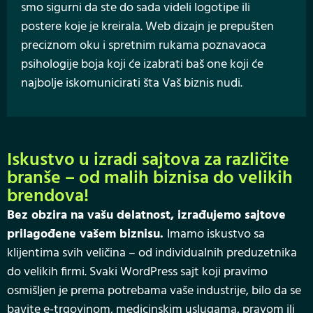
smo sigurni da ste do sada videli logotipe ili
postere koje je kreirala. Web dizajn je prepušten
preciznom oku i spretnim rukama poznavaoca
psihologije boja koji će izabrati baš one koji će
najbolje iskomunicirati šta Vaš biznis nudi.
Iskustvo u izradi sajtova za različite
branše – od malih biznisa do velikih
brendova!
Bez obzira na vašu delatnost, izrađujemo sajtove
prilagođene vašem biznisu.
Imamo iskustvo sa
klijentima svih veličina – od individualnih preduzetnika
do velikih firmi. Svaki WordPress sajt koji pravimo
osmišljen je prema potrebama vaše industrije, bilo da se
bavite e-trgovinom, medicinskim uslugama, pravom ili