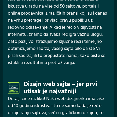
iskustva u radu na više od 50 sajtova, portala i
online prodavnica iz različitih branši koji su i danas
na vrhu pretrage i privlači pravu publiku uz
redovno održavanje. A kad je reč o vidljivosti na
internetu, znamo da svaka reč igra važnu ulogu.
Zato pažljivo istražujemo ključne reči i temeljno
optimizujemo sadržaj vašeg sajta bilo da ste Vi
pisali sadržaj ili to prepuštate nama, kako biste se
istakli u rezultatima pretraživanja.
Dizajn web sajta – jer prvi
utisak je najvažniji
Detalji čine razliku! Naša web dizajnerka ima više
od 10 godina iskustva i to ne samo kada je reč o
dizajniranju sajtova, već i u grafičkom dizajnu, te