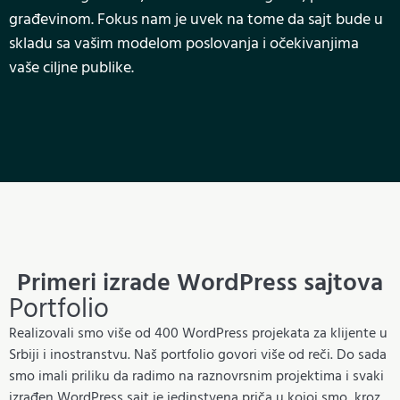
građevinom. Fokus nam je uvek na tome da sajt bude u
skladu sa vašim modelom poslovanja i očekivanjima
vaše ciljne publike.
Primeri izrade WordPress sajtova
Portfolio
Realizovali smo više od 400 WordPress projekata za klijente u
Srbiji i inostranstvu. Naš portfolio govori više od reči. Do sada
smo imali priliku da radimo na raznovrsnim projektima i svaki
izrađen WordPress sajt je jedinstvena priča u kojoj smo, kroz