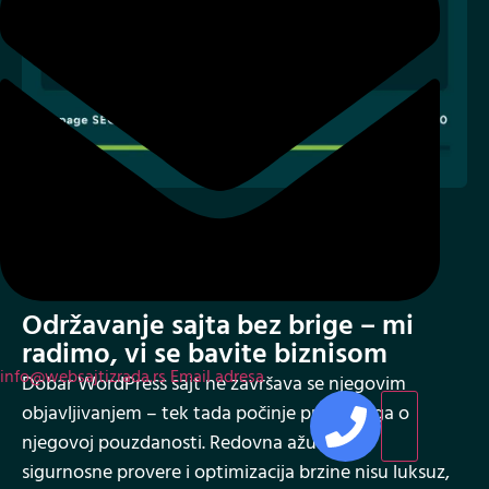
03
Održavanje sajta bez brige – mi
radimo, vi se bavite biznisom
info@websajtizrada.rs
Email adresa
Dobar WordPress sajt ne završava se njegovim
objavljivanjem – tek tada počinje prava briga o
njegovoj pouzdanosti. Redovna ažuriranja,
sigurnosne provere i optimizacija brzine nisu luksuz,