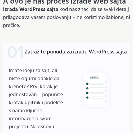
A ovo je naš proces izrade web sajta
Izrada WordPress sajta
kod nas znači da se svaki detalj
prilagođava vašem poslovanju – ne koristimo šablone, ni
prečice.
Zatražite ponudu za izradu WordPress sajta
Imate ideju za sajt, ali
niste sigurni odakle da
krenete? Prvi korak je
jednostavan – popunite
kratak upitnik i podelite
s nama ključne
informacije o svom
projektu. Na osnovu