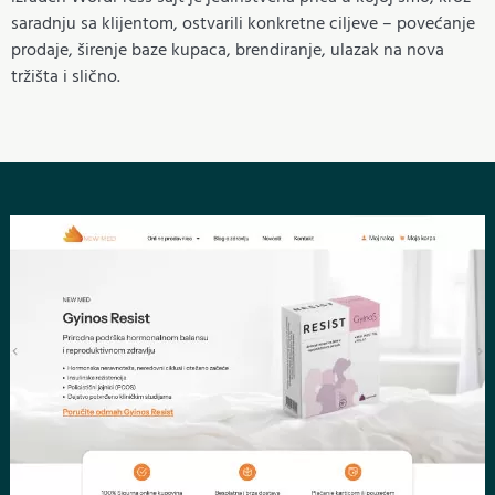
saradnju sa klijentom, ostvarili konkretne ciljeve – povećanje
prodaje, širenje baze kupaca, brendiranje, ulazak na nova
tržišta i slično.