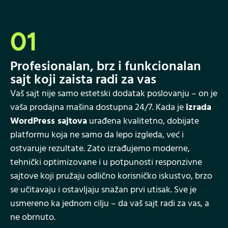
01
Profesionalan, brz i funkcionalan
sajt koji zaista radi za vas
Vaš sajt nije samo estetski dodatak poslovanju – on je
vaša prodajna mašina dostupna 24/7. Kada je
izrada
WordPress sajtova
urađena kvalitetno, dobijate
platformu koja ne samo da lepo izgleda, već i
ostvaruje rezultate. Zato izrađujemo moderne,
tehnički optimizovane i u potpunosti responzivne
sajtove koji pružaju odlično korisničko iskustvo, brzo
se učitavaju i ostavljaju snažan prvi utisak. Sve je
usmereno ka jednom cilju – da vaš sajt radi za vas, a
ne obrnuto.