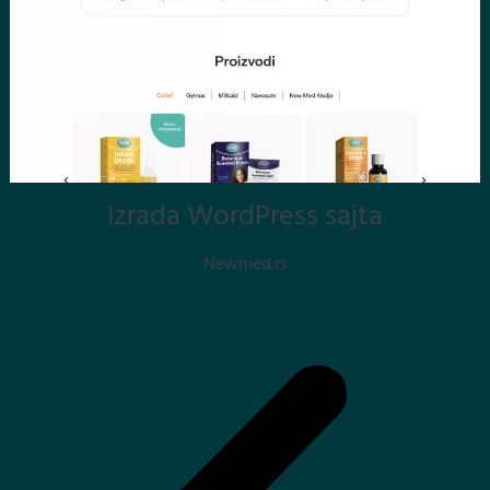
Izrada WordPress sajta
Newmed.rs