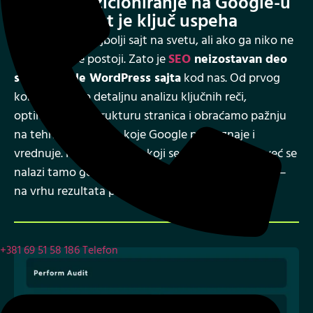
Visoko pozicioniranje na Google-u
jer vidljivost je ključ uspeha
Možete imati najbolji sajt na svetu, ali ako ga niko ne
pronađe – ne postoji. Zato je
SEO
neizostavan deo
svake izrade WordPress sajta
kod nas. Od prvog
koraka radimo detaljnu analizu ključnih reči,
optimizujemo strukturu stranica i obraćamo pažnju
na tehničke aspekte koje Google prepoznaje i
vrednuje. Rezultat je sajt koji se ne gubi u masi, već se
nalazi tamo gde vaši potencijalni klijenti već traže –
na vrhu rezultata pretrage.
+381 69 51 58 186
Telefon