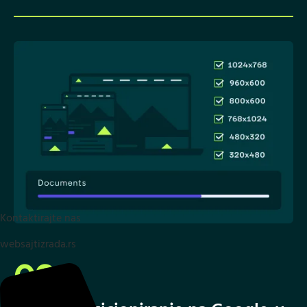
Kontaktirajte nas
websajtizrada.rs
02