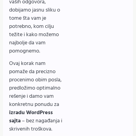
vaših odgovora,
dobijamo jasnu sliku o
tome šta vam je
potrebno, kom cilju
težite i kako možemo
najbolje da vam
pomognemo.
Ovaj korak nam
pomaže da precizno
procenimo obim posla,
predložimo optimalno
rešenje i damo vam
konkretnu ponudu za
izradu WordPress
sajta
– bez nagađanja i
skrivenih troškova.