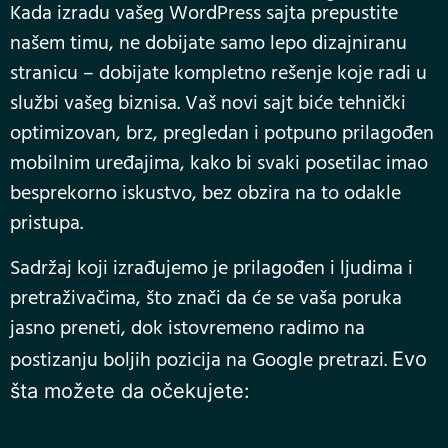
Kada izradu vašeg WordPress sajta prepustite
našem timu, ne dobijate samo lepo dizajniranu
stranicu – dobijate kompletno rešenje koje radi u
službi vašeg biznisa. Vaš novi sajt biće tehnički
optimizovan, brz, pregledan i potpuno prilagođen
mobilnim uređajima, kako bi svaki posetilac imao
besprekorno iskustvo, bez obzira na to odakle
pristupa.
Sadržaj koji izrađujemo je prilagođen i ljudima i
pretraživačima, što znači da će se vaša poruka
jasno preneti, dok istovremeno radimo na
postizanju boljih pozicija na Google pretrazi.
Evo
šta možete da očekujete: