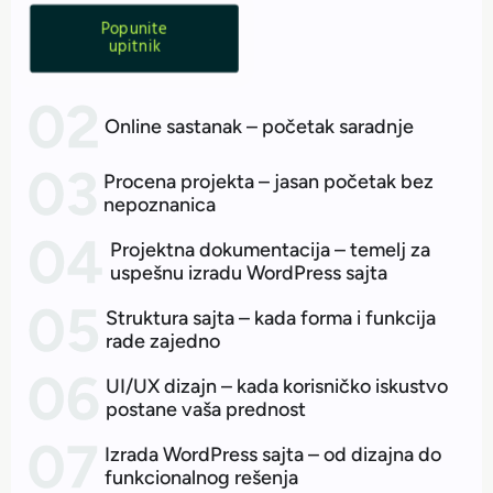
Popunite
upitnik
Online sastanak – početak saradnje
Procena projekta – jasan početak bez
nepoznanica
Projektna dokumentacija – temelj za
uspešnu izradu WordPress sajta
Struktura sajta – kada forma i funkcija
rade zajedno
UI/UX dizajn – kada korisničko iskustvo
postane vaša prednost
Izrada WordPress sajta – od dizajna do
funkcionalnog rešenja