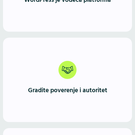
WordPress je vodeća platforma
veće sisteme i WooCommerce prodavnice.
Profesionalno izveden WordPress sajt jasno
komunicira ko ste, šta nudite i zašto ste pouzdan
izbor. Prvi utisak je jak, a iskustvo korisnika vodi ka
Gradite poverenje i autoritet
kontaktu ili kupovini.