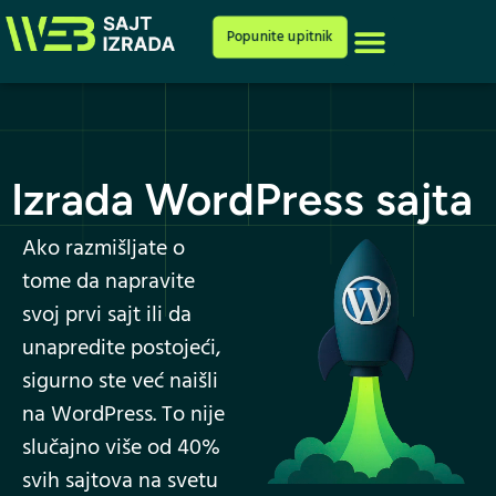
Cenovnik i ponuda
Popunite upitnik
Izrada WordPress sajta
Ako razmišljate o
tome da napravite
svoj prvi sajt ili da
unapredite postojeći,
sigurno ste već naišli
na WordPress. To nije
slučajno više od 40%
svih sajtova na svetu