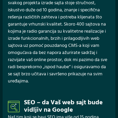
svakog projekta izrade sajta stoje stručnost,
iskustvo duže od 10 godina, znanje i specifična
rešenja različitih zahteva i potreba klijenata što
garantuje vrhunski kvalitet. Skoro 400 sajtova na
kojima je radio garancija su kvalitetne realizacije i
izrade funkcionalnih, brzih i prilagodljivih web
sajtova uz pomoć pouzdanog CMS-a koji vam
omogućava da bez napora ažurirate sadržaj i
razvijate vaš online prostor, dok mi pazimo da sve
radi besprekorno „ispod haube“ i osiguravamo da
se sajt brzo učitava i savršeno prikazuje na svim
uređajima.
SEO – da Vaš web sajt bude
vidljiv na Google
Naš tim koji se bavi SEO ima više od 15 godina