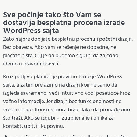
Sve počinje tako što Vam se
dostavlja besplatna procena izrade
WordPress sajta
Zato najpre dobijate besplatnu procenu i početni dizajn.
Bez obaveza. Ako vam se rešenje ne dopadne, ne
plaćate ništa. Cilj je da budemo sigurni da zajedno
idemo u pravom pravcu.
Kroz pažljivo planiranje pravimo temelje WordPress
sajta, a zatim prelazimo na dizajn koji ne samo da
izgleda savremeno, već i intuitivno vodi posetioce kroz
važne informacije. Jer dizajn bez funkcionalnosti ne
vredi mnogo. Korisnik mora brzo i lako da pronađe ono
što traži. Ako se izgubi – izgubljena je i prilika za
kontakt, upit, ili kupovinu.