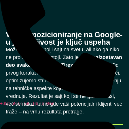
02
Visoko pozicioniranje na Google-
u jer vidljivost je ključ uspeha
Možete imati najbolji sajt na svetu, ali ako ga niko
ne pronađe – ne postoji. Zato je
SEO
neizostavan
deo svake izrade WordPress sajta
kod nas. Od
prvog koraka radimo detaljnu analizu ključnih reči,
optimizujemo strukturu stranica i obraćamo pažnju
na tehničke aspekte koje Google prepoznaje i
vrednuje. Rezultat je sajt koji se ne gubi u masi,
već se nalazi tamo gde vaši potencijalni klijenti već
+381 69 51 58 186
Telefon
traže – na vrhu rezultata pretrage.