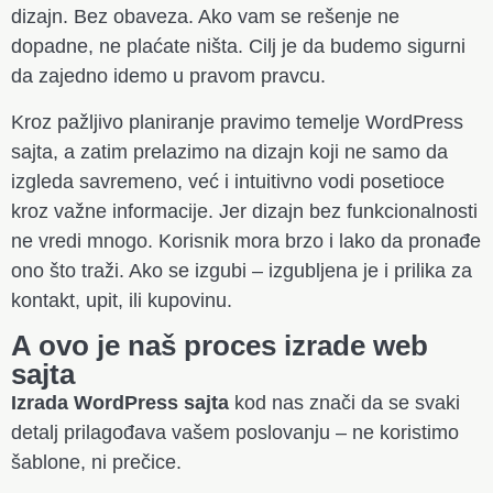
dizajn. Bez obaveza. Ako vam se rešenje ne
dopadne, ne plaćate ništa. Cilj je da budemo sigurni
da zajedno idemo u pravom pravcu.
Kroz pažljivo planiranje pravimo temelje WordPress
sajta, a zatim prelazimo na dizajn koji ne samo da
izgleda savremeno, već i intuitivno vodi posetioce
kroz važne informacije. Jer dizajn bez funkcionalnosti
ne vredi mnogo. Korisnik mora brzo i lako da pronađe
ono što traži. Ako se izgubi – izgubljena je i prilika za
kontakt, upit, ili kupovinu.
A ovo je naš proces izrade web
sajta
Izrada WordPress sajta
kod nas znači da se svaki
detalj prilagođava vašem poslovanju – ne koristimo
šablone, ni prečice.