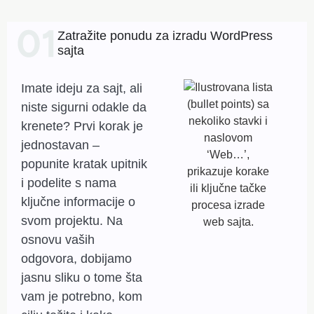
Zatražite ponudu za izradu WordPress
sajta
Imate ideju za sajt, ali
niste sigurni odakle da
krenete? Prvi korak je
jednostavan –
popunite kratak upitnik
i podelite s nama
ključne informacije o
svom projektu. Na
osnovu vaših
odgovora, dobijamo
jasnu sliku o tome šta
vam je potrebno, kom