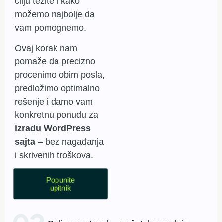
cilju težite i kako
možemo najbolje da
vam pomognemo.
Ovaj korak nam
pomaže da precizno
procenimo obim posla,
predložimo optimalno
rešenje i damo vam
konkretnu ponudu za
izradu WordPress
sajta
– bez nagađanja
i skrivenih troškova.
Popunite
upitnik