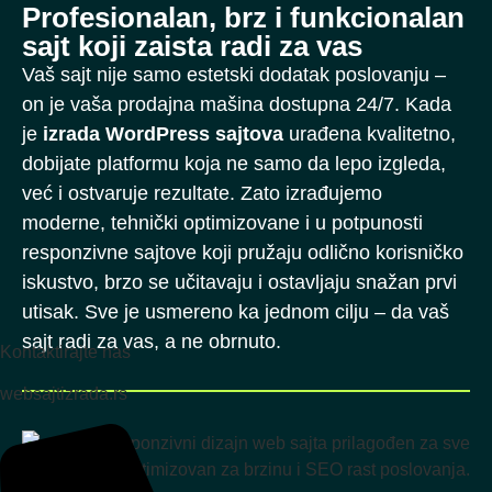
Profesionalan, brz i funkcionalan
sajt koji zaista radi za vas
Vaš sajt nije samo estetski dodatak poslovanju –
on je vaša prodajna mašina dostupna 24/7. Kada
je
izrada WordPress sajtova
urađena kvalitetno,
dobijate platformu koja ne samo da lepo izgleda,
već i ostvaruje rezultate. Zato izrađujemo
moderne, tehnički optimizovane i u potpunosti
responzivne sajtove koji pružaju odlično korisničko
iskustvo, brzo se učitavaju i ostavljaju snažan prvi
utisak. Sve je usmereno ka jednom cilju – da vaš
sajt radi za vas, a ne obrnuto.
Kontaktirajte nas
websajtizrada.rs