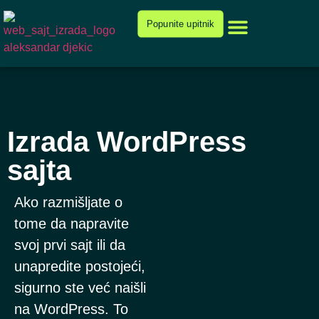
Cenovnik i ponuda
Popunite upitnik
Izrada WordPress
sajta
Ako razmišljate o
tome da napravite
svoj prvi sajt ili da
unapredite postojeći,
sigurno ste već naišli
na WordPress. To