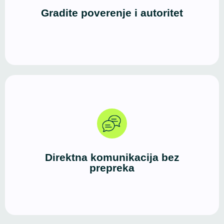
izbor. Prvi utisak je jak, a iskustvo korisnika vodi
Gradite poverenje i autoritet
ka kontaktu ili kupovini.
Dobar dizajn i čista struktura poruka stvaraju brz i
efikasan kanal između vas i vaših klijenata — bez
Direktna komunikacija bez
suvišnih koraka i lutanja.
prepreka