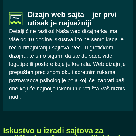
Dizajn web sajta – jer prvi
utisak je najvažniji
Detalji čine razliku! Naša web dizajnerka ima
više od 10 godina iskustva i to ne samo kada je
reč o dizajniranju sajtova, već i u grafičkom
dizajnu, te smo sigurni da ste do sada videli
logotipe ili postere koje je kreirala. Web dizajn je
prepušten preciznom oku i spretnim rukama
poznavaoca psihologije boja koji će izabrati baš
one koji će najbolje iskomunicirati šta Vaš biznis
nudi.
Iskustvo u izradi sajtova za