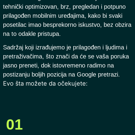
tehnički optimizovan, brz, pregledan i potpuno
prilagođen mobilnim uređajima, kako bi svaki
posetilac imao besprekorno iskustvo, bez obzira
na to odakle pristupa.
Sadržaj koji izrađujemo je prilagođen i ljudima i
pretraživačima, što znači da će se vaša poruka
jasno preneti, dok istovremeno radimo na
postizanju boljih pozicija na Google pretrazi.
Evo šta možete da očekujete:
01