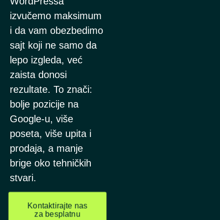
WordPressa
izvučemo maksimum
i da vam obezbedimo
sajt koji ne samo da
lepo izgleda, već
zaista donosi
rezultate. To znači:
bolje pozicije na
Google-u, više
poseta, više upita i
prodaja, a manje
brige oko tehničkih
stvari.
Kontaktirajte nas
za besplatnu