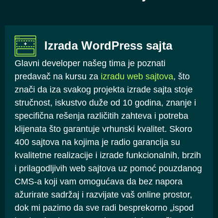
Izrada WordPress sajta
Glavni developer našeg tima je poznati
predavač na kursu za
izradu web sajtova
, što
znači da iza svakog projekta izrade sajta stoje
stručnost, iskustvo duže od 10 godina, znanje i
specifična rešenja različitih zahteva i potreba
klijenata što garantuje vrhunski kvalitet. Skoro
400 sajtova na kojima je radio garancija su
kvalitetne realizacije i izrade funkcionalnih, brzih
i prilagodljivih web sajtova uz pomoć pouzdanog
CMS-a koji vam omogućava da bez napora
ažurirate sadržaj i razvijate vaš online prostor,
dok mi pazimo da sve radi besprekorno „ispod