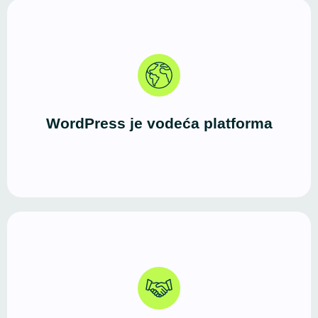
Više od 40% sajtova pokreće WordPress.
Godinama potvrđeno, fleksibilno i stabilno rešenje
— jednako dobro za male biznise, blogere i
frilensere, kao i za veće sisteme i WooCommerce
WordPress je vodeća platforma
prodavnice.
Profesionalno izveden WordPress sajt jasno
komunicira ko ste, šta nudite i zašto ste pouzdan