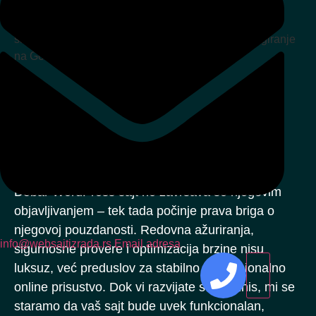
03
Održavanje sajta bez brige – mi
radimo, vi se bavite biznisom
Dobar WordPress sajt ne završava se njegovim
objavljivanjem – tek tada počinje prava briga o
njegovoj pouzdanosti. Redovna ažuriranja,
info@websajtizrada.rs
Email adresa
sigurnosne provere i optimizacija brzine nisu
luksuz, već preduslov za stabilno i profesionalno
online prisustvo. Dok vi razvijate svoj biznis, mi se
staramo da vaš sajt bude uvek funkcionalan,