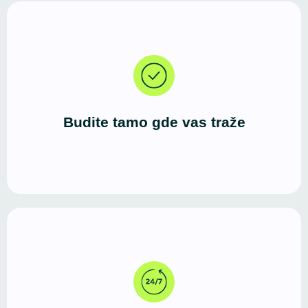
Danas većina korisnika započinje potragu za
uslugama, proizvodima ili informacijama upravo
putem interneta.
Budite tamo gde vas traže
Za razliku od fizičkog prostora, WordPress sajt
radi neprekidno. Vašu ponudu mogu da istraže u