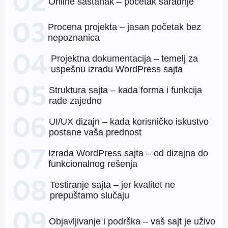
Online sastanak – početak saradnje
Procena projekta – jasan početak bez
nepoznanica
Projektna dokumentacija – temelj za
uspešnu izradu WordPress sajta
Struktura sajta – kada forma i funkcija
rade zajedno
UI/UX dizajn – kada korisničko iskustvo
postane vaša prednost
Izrada WordPress sajta – od dizajna do
funkcionalnog rešenja
Testiranje sajta – jer kvalitet ne
prepuštamo slučaju
Objavljivanje i podrška – vaš sajt je uživo