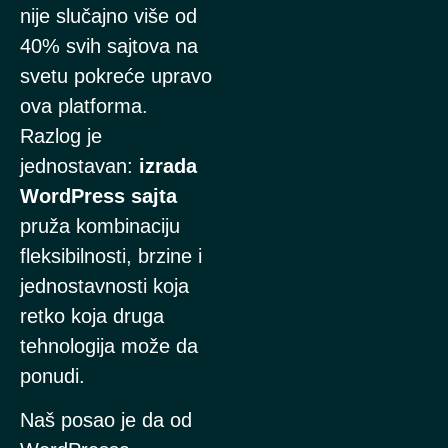
nije slučajno više od
40% svih sajtova na
svetu pokreće upravo
ova platforma.
Razlog je
jednostavan:
izrada
WordPress sajta
pruža kombinaciju
fleksibilnosti, brzine i
jednostavnosti koja
retko koja druga
tehnologija može da
ponudi.
Naš posao je da od