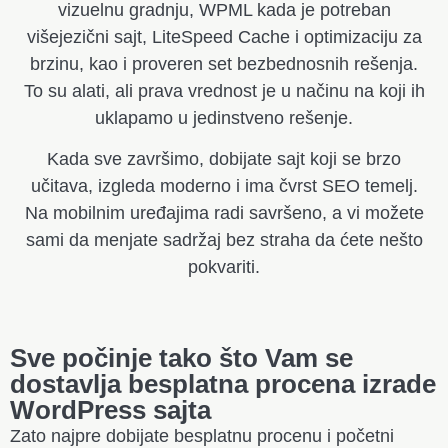
vizuelnu gradnju, WPML kada je potreban
višejezični sajt, LiteSpeed Cache i optimizaciju za
brzinu, kao i proveren set bezbednosnih rešenja.
To su alati, ali prava vrednost je u načinu na koji ih
uklapamo u jedinstveno rešenje.
Kada sve završimo, dobijate sajt koji se brzo
učitava, izgleda moderno i ima čvrst SEO temelj.
Na mobilnim uređajima radi savršeno, a vi možete
sami da menjate sadržaj bez straha da ćete nešto
pokvariti.
Sve počinje tako što Vam se
dostavlja besplatna procena izrade
WordPress sajta
Zato najpre dobijate besplatnu procenu i početni