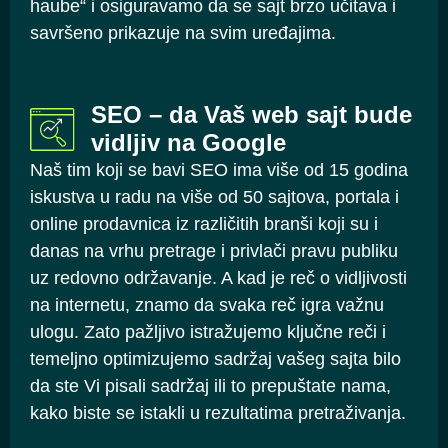
haube“ i osiguravamo da se sajt brzo učitava i
savršeno prikazuje na svim uređajima.
SEO – da Vaš web sajt bude
vidljiv na Google
Naš tim koji se bavi SEO ima više od 15 godina
iskustva u radu na više od 50 sajtova, portala i
online prodavnica iz različitih branši koji su i
danas na vrhu pretrage i privlači pravu publiku
uz redovno održavanje. A kad je reč o vidljivosti
na internetu, znamo da svaka reč igra važnu
ulogu. Zato pažljivo istražujemo ključne reči i
temeljno optimizujemo sadržaj vašeg sajta bilo
da ste Vi pisali sadržaj ili to prepuštate nama,
kako biste se istakli u rezultatima pretraživanja.