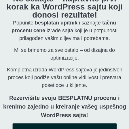
korak ka WordPress sajtu koji
donosi rezultate!
Popunite
besplatan upitnik
i saznajte
tačnu
procenu cene
izrade sajta koji je u potpunosti
prilagođen vašim ciljevima i potrebama.
Mi se brinemo za sve ostalo – od dizajna do
optimizacije.
Kompletna izrada WordPress sajtova je jedinstven
proces koji podiže vašu online vidljivost i pretvara
posetioce u klijente.
Rezervišite svoju BESPLATNU procenu i
krenimo zajedno u kreiranje vašeg uspešnog
WordPress sajta!