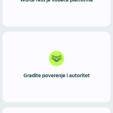
WordPress je vodeća platforma
veće sisteme i WooCommerce prodavnice.
Profesionalno izveden WordPress sajt jasno
komunicira ko ste, šta nudite i zašto ste pouzdan
izbor. Prvi utisak je jak, a iskustvo korisnika vodi ka
Gradite poverenje i autoritet
kontaktu ili kupovini.