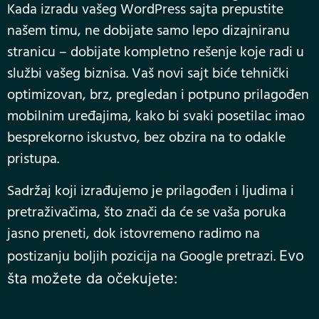
Kada izradu vašeg WordPress sajta prepustite
našem timu, ne dobijate samo lepo dizajniranu
stranicu – dobijate kompletno rešenje koje radi u
službi vašeg biznisa. Vaš novi sajt biće tehnički
optimizovan, brz, pregledan i potpuno prilagođen
mobilnim uređajima, kako bi svaki posetilac imao
besprekorno iskustvo, bez obzira na to odakle
pristupa.
Sadržaj koji izrađujemo je prilagođen i ljudima i
pretraživačima, što znači da će se vaša poruka
jasno preneti, dok istovremeno radimo na
postizanju boljih pozicija na Google pretrazi.
Evo
šta možete da očekujete: