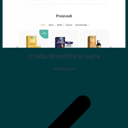
Izrada WordPress sajta
Newmed.rs