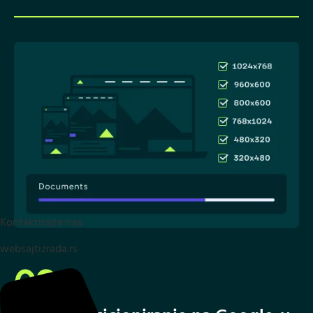
Kontaktirajte nas
websajtizrada.rs
02