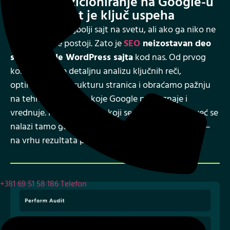
Visoko pozicioniranje na Google-u
jer vidljivost je ključ uspeha
Možete imati najbolji sajt na svetu, ali ako ga niko ne
pronađe – ne postoji. Zato je
SEO
neizostavan deo
svake izrade WordPress sajta
kod nas. Od prvog
koraka radimo detaljnu analizu ključnih reči,
optimizujemo strukturu stranica i obraćamo pažnju
na tehničke aspekte koje Google prepoznaje i
vrednuje. Rezultat je sajt koji se ne gubi u masi, već se
nalazi tamo gde vaši potencijalni klijenti već traže –
na vrhu rezultata pretrage.
+381 69 51 58 186
Telefon