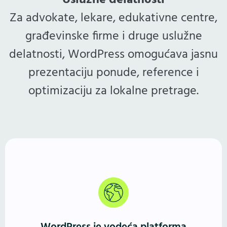
Uslužne delatnosti
Za advokate, lekare, edukativne centre,
građevinske firme i druge uslužne
delatnosti, WordPress omogućava jasnu
prezentaciju ponude, reference i
optimizaciju za lokalne pretrage.
Više od 40% sajtova pokreće WordPress. Godinama
potvrđeno, fleksibilno i stabilno rešenje — jednako
dobro za male biznise, blogere i frilensere, kao i za