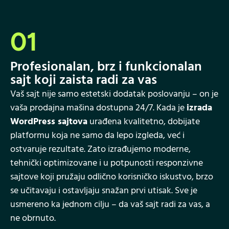
01
Profesionalan, brz i funkcionalan
sajt koji zaista radi za vas
Vaš sajt nije samo estetski dodatak poslovanju – on je
vaša prodajna mašina dostupna 24/7. Kada je
izrada
WordPress sajtova
urađena kvalitetno, dobijate
platformu koja ne samo da lepo izgleda, već i
ostvaruje rezultate. Zato izrađujemo moderne,
tehnički optimizovane i u potpunosti responzivne
sajtove koji pružaju odlično korisničko iskustvo, brzo
se učitavaju i ostavljaju snažan prvi utisak. Sve je
usmereno ka jednom cilju – da vaš sajt radi za vas, a
ne obrnuto.