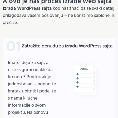
A ovo je naš proces izrade web sajta
Izrada WordPress sajta
kod nas znači da se svaki detalj
prilagođava vašem poslovanju – ne koristimo šablone, ni
prečice.
Zatražite ponudu za izradu WordPress sajta
Imate ideju za sajt, ali
niste sigurni odakle da
krenete? Prvi korak je
jednostavan – popunite
kratak upitnik i podelite
s nama ključne
informacije o svom
projektu. Na osnovu