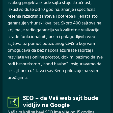
svakog projekta izrade sajta stoje stručnost,
iskustvo duže od 10 godina, znanje i specifična
rešenja različitih zahteva i potreba klijenata što
garantuje vrhunski kvalitet. Skoro 400 sajtova na
kojima je radio garancija su kvalitetne realizacije i
izrade funkcionalnih, brzih i prilagodljivih web
sajtova uz pomoć pouzdanog CMS-a koji vam
omogućava da bez napora ažurirate sadržaj i
razvijate vaš online prostor, dok mi pazimo da sve
radi besprekorno „ispod haube“ i osiguravamo da
se sajt brzo učitava i savršeno prikazuje na svim
uređajima.
SEO – da Vaš web sajt bude
vidljiv na Google
Naš tim koji se bavi SEO ima više od 15 godina