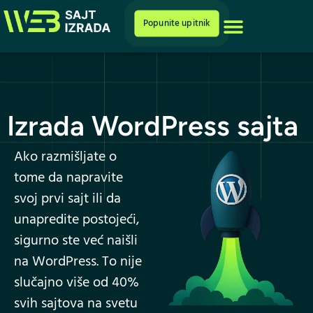
Cenovnik i ponuda
Popunite upitnik
Izrada WordPress sajta
Ako razmišljate o
tome da napravite
svoj prvi sajt ili da
unapredite postojeći,
sigurno ste već naišli
na WordPress. To nije
slučajno više od 40%
svih sajtova na svetu