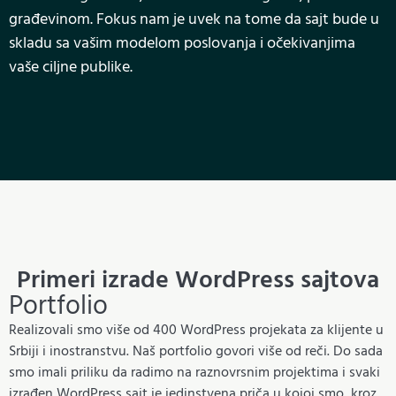
građevinom. Fokus nam je uvek na tome da sajt bude u
skladu sa vašim modelom poslovanja i očekivanjima
vaše ciljne publike.
Primeri izrade WordPress sajtova
Portfolio
Realizovali smo više od 400 WordPress projekata za klijente u
Srbiji i inostranstvu. Naš portfolio govori više od reči. Do sada
smo imali priliku da radimo na raznovrsnim projektima i svaki
izrađen WordPress sajt je jedinstvena priča u kojoj smo, kroz