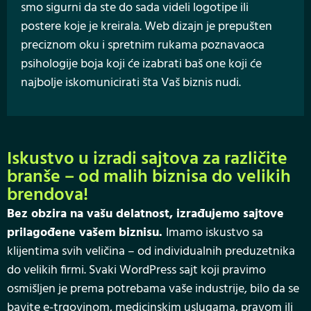
smo sigurni da ste do sada videli logotipe ili
postere koje je kreirala. Web dizajn je prepušten
preciznom oku i spretnim rukama poznavaoca
psihologije boja koji će izabrati baš one koji će
najbolje iskomunicirati šta Vaš biznis nudi.
Iskustvo u izradi sajtova za različite
branše – od malih biznisa do velikih
brendova!
Bez obzira na vašu delatnost, izrađujemo sajtove
prilagođene vašem biznisu.
Imamo iskustvo sa
klijentima svih veličina – od individualnih preduzetnika
do velikih firmi. Svaki WordPress sajt koji pravimo
osmišljen je prema potrebama vaše industrije, bilo da se
bavite e-trgovinom, medicinskim uslugama, pravom ili