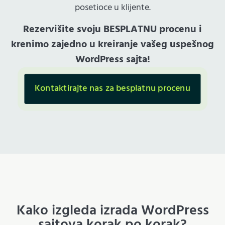
posetioce u klijente.
Rezervišite svoju BESPLATNU procenu i
krenimo zajedno u kreiranje vašeg uspešnog
WordPress sajta!
Kontaktirajte nas za besplatnu procenu
Kako izgleda izrada WordPress
sajtova korak po korak?