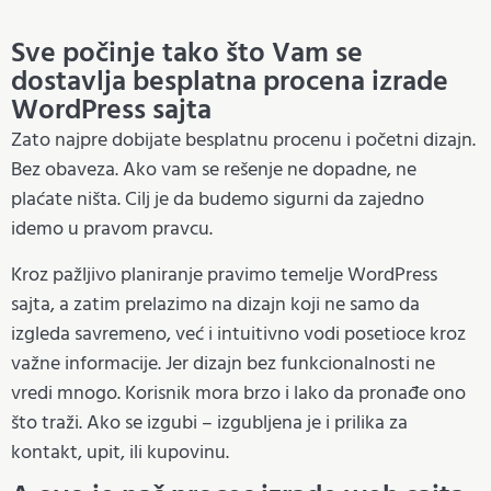
Sve počinje tako što Vam se
dostavlja besplatna procena izrade
WordPress sajta
Zato najpre dobijate besplatnu procenu i početni dizajn.
Bez obaveza. Ako vam se rešenje ne dopadne, ne
plaćate ništa. Cilj je da budemo sigurni da zajedno
idemo u pravom pravcu.
Kroz pažljivo planiranje pravimo temelje WordPress
sajta, a zatim prelazimo na dizajn koji ne samo da
izgleda savremeno, već i intuitivno vodi posetioce kroz
važne informacije. Jer dizajn bez funkcionalnosti ne
vredi mnogo. Korisnik mora brzo i lako da pronađe ono
što traži. Ako se izgubi – izgubljena je i prilika za
kontakt, upit, ili kupovinu.