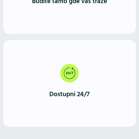
Budite tamo gde vas traže
Za razliku od fizičkog prostora, WordPress sajt radi
neprekidno. Vašu ponudu mogu da istraže u bilo
koje vreme, sa bilo kog uređaja.
Dostupni 24/7