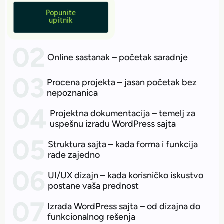
Popunite
upitnik
Online sastanak – početak saradnje
Procena projekta – jasan početak bez
nepoznanica
Projektna dokumentacija – temelj za
uspešnu izradu WordPress sajta
Struktura sajta – kada forma i funkcija
rade zajedno
UI/UX dizajn – kada korisničko iskustvo
postane vaša prednost
Izrada WordPress sajta – od dizajna do
funkcionalnog rešenja