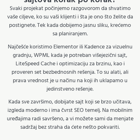
Svaki projekat počinjemo razgovorom da shvatimo
vaše ciljeve, ko su vaši klijenti i šta je ono što želite da
postignete. Tek kada dobijemo jasnu sliku, krećemo
sa planiranjem.
Najčešće koristimo Elementor ili Kadence za vizuelnu
gradnju, WPML kada je potreban višejezični sajt,
LiteSpeed Cache i optimizaciju za brzinu, kao i
proveren set bezbednosnih rešenja. To su alati, ali
prava vrednost je u načinu na koji ih uklapamo u
jedinstveno rešenje.
Kada sve završimo, dobijate sajt koji se brzo učitava,
izgleda moderno i ima čvrst SEO temelj. Na mobilnim
uređajima radi savršeno, a vi možete sami da menjate
sadržaj bez straha da ćete nešto pokvariti.