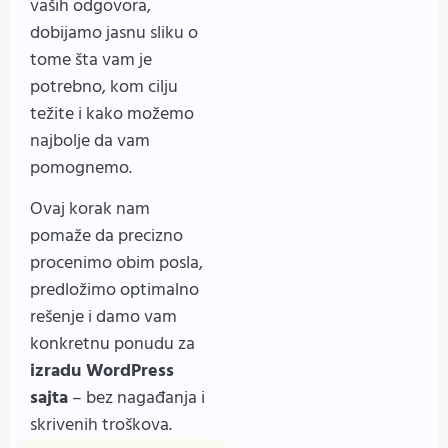
vaših odgovora,
dobijamo jasnu sliku o
tome šta vam je
potrebno, kom cilju
težite i kako možemo
najbolje da vam
pomognemo.
Ovaj korak nam
pomaže da precizno
procenimo obim posla,
predložimo optimalno
rešenje i damo vam
konkretnu ponudu za
izradu WordPress
sajta
– bez nagađanja i
skrivenih troškova.