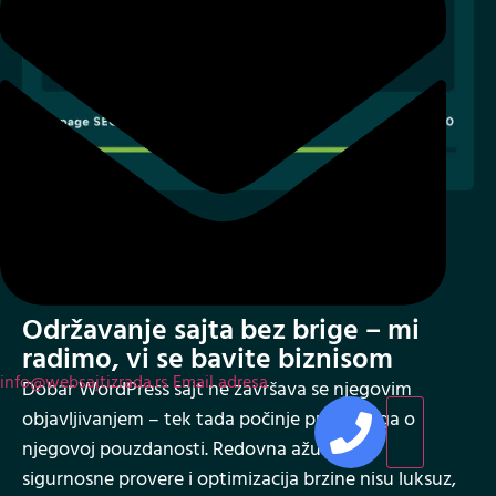
03
Održavanje sajta bez brige – mi
radimo, vi se bavite biznisom
info@websajtizrada.rs
Email adresa
Dobar WordPress sajt ne završava se njegovim
objavljivanjem – tek tada počinje prava briga o
njegovoj pouzdanosti. Redovna ažuriranja,
sigurnosne provere i optimizacija brzine nisu luksuz,