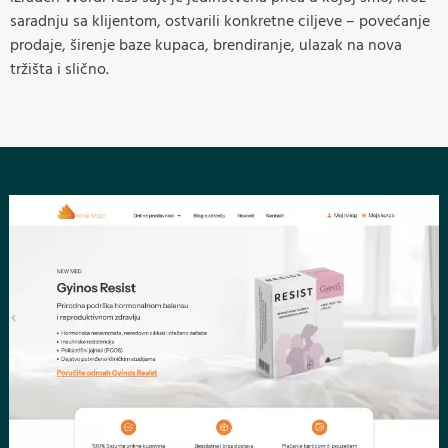
saradnju sa klijentom, ostvarili konkretne ciljeve – povećanje
prodaje, širenje baze kupaca, brendiranje, ulazak na nova
tržišta i slično.