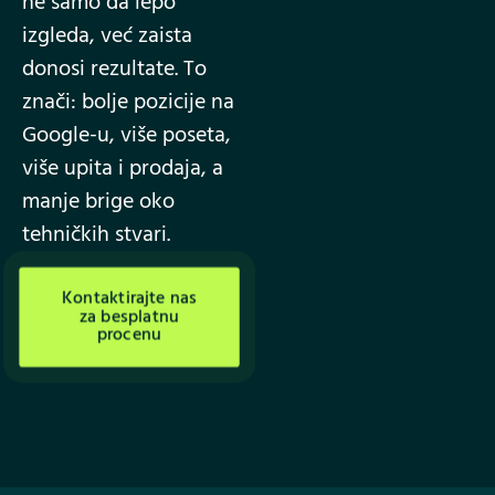
ne samo da lepo
izgleda, već zaista
donosi rezultate. To
znači: bolje pozicije na
Google-u, više poseta,
više upita i prodaja, a
manje brige oko
tehničkih stvari.
Kontaktirajte nas
za besplatnu
procenu