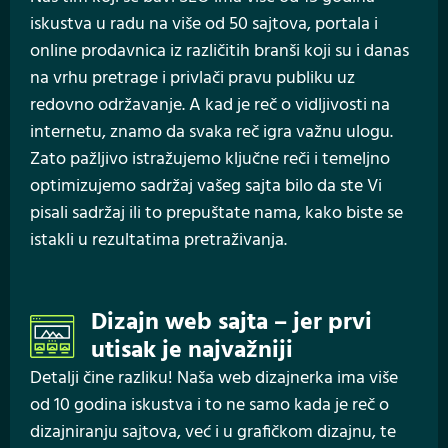
iskustva u radu na više od 50 sajtova, portala i
online prodavnica iz različitih branši koji su i danas
na vrhu pretrage i privlači pravu publiku uz
redovno održavanje. A kad je reč o vidljivosti na
internetu, znamo da svaka reč igra važnu ulogu.
Zato pažljivo istražujemo ključne reči i temeljno
optimizujemo sadržaj vašeg sajta bilo da ste Vi
pisali sadržaj ili to prepuštate nama, kako biste se
istakli u rezultatima pretraživanja.
Dizajn web sajta – jer prvi
utisak je najvažniji
Detalji čine razliku! Naša web dizajnerka ima više
od 10 godina iskustva i to ne samo kada je reč o
dizajniranju sajtova, već i u grafičkom dizajnu, te