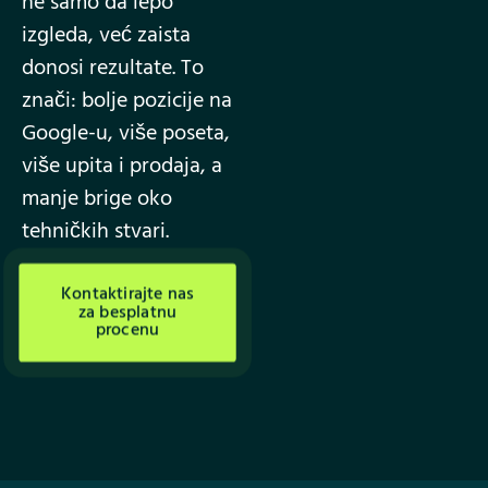
ne samo da lepo
izgleda, već zaista
donosi rezultate. To
znači: bolje pozicije na
Google-u, više poseta,
više upita i prodaja, a
manje brige oko
tehničkih stvari.
Kontaktirajte nas
za besplatnu
procenu