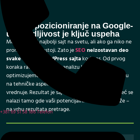
optimizujemo strukturu stranica i obraćamo pažnju
na tehničke aspekte koje Google prepoznaje i
vrednuje. Rezultat je sajt koji se ne gubi u masi, već se
nalazi tamo gde vaši potencijalni klijenti već traže –
na vrhu rezultata pretrage.
03
+381 69 51 58 186
Telefon
Održavanje sajta bez brige – mi
radimo, vi se bavite biznisom