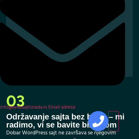
Dobar WordPress sajt ne završava se njegovim
objavljivanjem – tek tada počinje prava briga o
njegovoj pouzdanosti. Redovna ažuriranja,
sigurnosne provere i optimizacija brzine nisu luksuz,
već preduslov za stabilno i profesionalno online
prisustvo. Dok vi razvijate svoj biznis, mi se staramo
da vaš sajt bude uvek funkcionalan, zaštićen i
usklađen sa najnovijim digitalnim standardima. Bez
stresa, bez kašnjenja – potpuno bezbrižno
održavanje WordPress sajta
koje radi u pozadini, a
donosi rezultate u prvom planu.
info@websajtizrada.rs
Email adresa