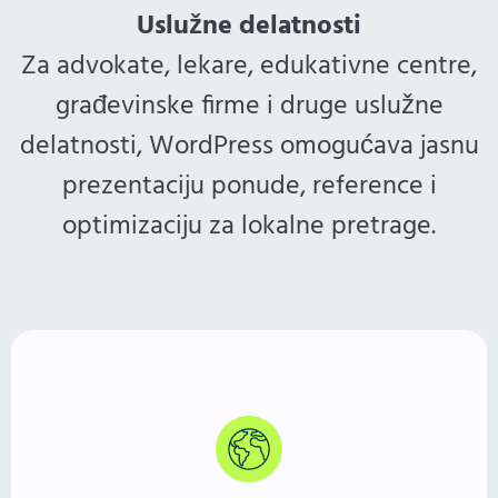
Uslužne delatnosti
Za advokate, lekare, edukativne centre,
građevinske firme i druge uslužne
delatnosti, WordPress omogućava jasnu
prezentaciju ponude, reference i
optimizaciju za lokalne pretrage.
Više od 40% sajtova pokreće WordPress. Godinama
potvrđeno, fleksibilno i stabilno rešenje — jednako