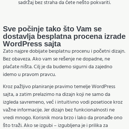
sadržaj bez straha da ćete nešto pokvariti.
Sve počinje tako što Vam se
dostavlja besplatna procena izrade
WordPress sajta
Zato najpre dobijate besplatnu procenu i početni dizajn.
Bez obaveza. Ako vam se rešenje ne dopadne, ne
plaćate ništa. Cilj je da budemo sigurni da zajedno
idemo u pravom pravcu.
Kroz pažljivo planiranje pravimo temelje WordPress
sajta, a zatim prelazimo na dizajn koji ne samo da
izgleda savremeno, već i intuitivno vodi posetioce kroz
važne informacije. Jer dizajn bez funkcionalnosti ne
vredi mnogo. Korisnik mora brzo i lako da pronađe ono
što traži. Ako se izgubi – izgubljena je i prilika za