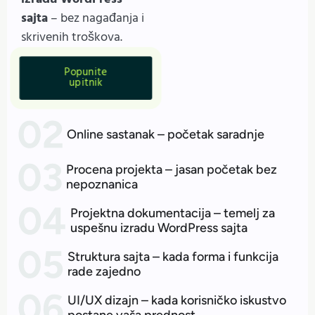
sajta
– bez nagađanja i
skrivenih troškova.
Popunite
upitnik
Online sastanak – početak saradnje
Procena projekta – jasan početak bez
nepoznanica
Projektna dokumentacija – temelj za
uspešnu izradu WordPress sajta
Struktura sajta – kada forma i funkcija
rade zajedno
UI/UX dizajn – kada korisničko iskustvo