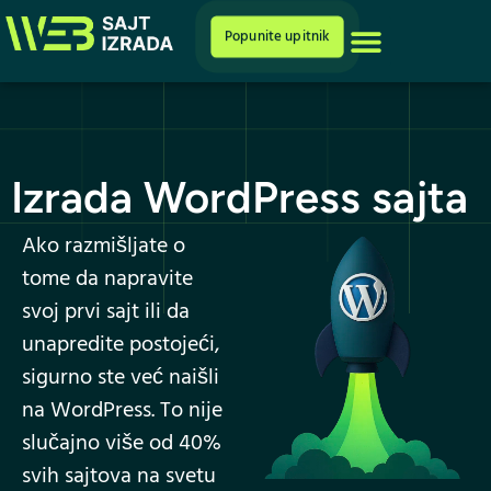
Cenovnik i ponuda
Popunite upitnik
Izrada WordPress sajta
Ako razmišljate o
tome da napravite
svoj prvi sajt ili da
unapredite postojeći,
sigurno ste već naišli
na WordPress. To nije
slučajno više od 40%
svih sajtova na svetu