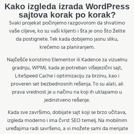
Kako izgleda izrada WordPress
sajtova korak po korak?
Svaki projekat počinjemo razgovorom da shvatimo
vaše ciljeve, ko su vaši klijenti i šta je ono što želite
da postignete. Tek kada dobijemo jasnu sliku,
krećemo sa planiranjem.
Najčešće koristimo Elementor ili Kadence za vizuelnu
gradnju, WPML kada je potreban višejezični sajt,
LiteSpeed Cache i optimizaciju za brzinu, kao i
proveren set bezbednosnih rešenja. To su alati, ali
prava vrednost je u načinu na koji ih uklapamo u
jedinstveno rešenje.
Kada sve završimo, dobijate sajt koji se brzo učitava,
izgleda moderno i ima čvrst SEO temelj. Na mobilnim
uređajima radi savršeno, a vi možete sami da menjate