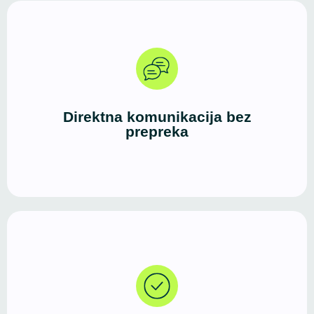
Dobar dizajn i čista struktura poruka stvaraju brz i
efikasan kanal između vas i vaših klijenata — bez
suvišnih koraka i lutanja.
Direktna komunikacija bez
prepreka
Danas većina korisnika započinje potragu za
uslugama, proizvodima ili informacijama upravo