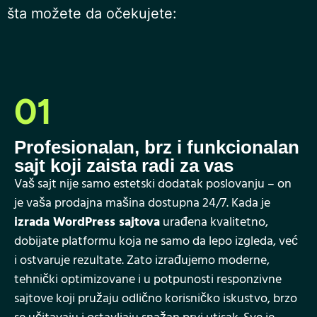
šta možete da očekujete:
01
Profesionalan, brz i funkcionalan
sajt koji zaista radi za vas
Vaš sajt nije samo estetski dodatak poslovanju – on
je vaša prodajna mašina dostupna 24/7. Kada je
izrada WordPress sajtova
urađena kvalitetno,
dobijate platformu koja ne samo da lepo izgleda, već
i ostvaruje rezultate. Zato izrađujemo moderne,
tehnički optimizovane i u potpunosti responzivne
sajtove koji pružaju odlično korisničko iskustvo, brzo