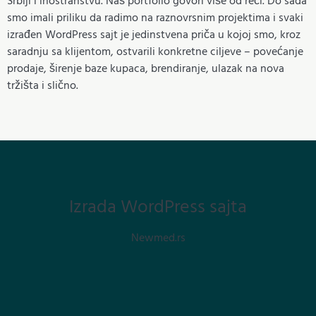
Srbiji i inostranstvu. Naš portfolio govori više od reči. Do sada
smo imali priliku da radimo na raznovrsnim projektima i svaki
izrađen WordPress sajt je jedinstvena priča u kojoj smo, kroz
saradnju sa klijentom, ostvarili konkretne ciljeve – povećanje
prodaje, širenje baze kupaca, brendiranje, ulazak na nova
tržišta i slično.
Izrada WordPress sajta
Newmed.rs