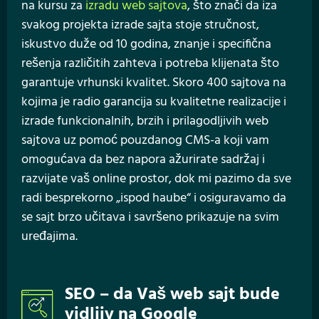
na kursu za
izradu web sajtova
, što znači da iza
svakog projekta izrade sajta stoje stručnost,
iskustvo duže od 10 godina, znanje i specifična
rešenja različitih zahteva i potreba klijenata što
garantuje vrhunski kvalitet. Skoro 400 sajtova na
kojima je radio garancija su kvalitetne realizacije i
izrade funkcionalnih, brzih i prilagodljivih web
sajtova uz pomoć pouzdanog CMS-a koji vam
omogućava da bez napora ažurirate sadržaj i
razvijate vaš online prostor, dok mi pazimo da sve
radi besprekorno „ispod haube“ i osiguravamo da
se sajt brzo učitava i savršeno prikazuje na svim
uređajima.
SEO – da Vaš web sajt bude
vidljiv na Google