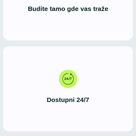
putem interneta.
Budite tamo gde vas traže
Za razliku od fizičkog prostora, WordPress sajt radi
neprekidno. Vašu ponudu mogu da istraže u bilo
koje vreme, sa bilo kog uređaja.
Dostupni 24/7