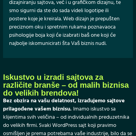
dizajniranju sajtova, već i u grafičkom dizajnu, te
smo sigurni da ste do sada videli logotipe ili
postere koje je kreirala. Web dizajn je prepušten
preciznom oku i spretnim rukama poznavaoca
psihologije boja koji će izabrati baš one koji će
najbolje iskomunicirati šta Vaš biznis nudi.
Iskustvo u izradi sajtova za
različite branše – od malih biznisa
do velikih brendova!
Bez obzira na vašu delatnost, izrađujemo sajtove
prilagođene vašem biznisu.
Imamo iskustvo sa
klijentima svih veličina – od individualnih preduzetnika
do velikih firmi. Svaki WordPress sajt koji pravimo
osmišljen je prema potrebama vaše industrije, bilo da se