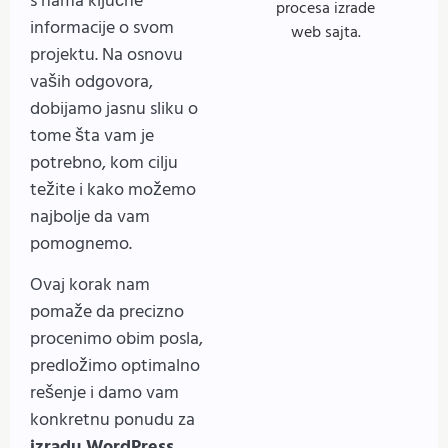
s nama ključne
informacije o svom
projektu. Na osnovu
vaših odgovora,
dobijamo jasnu sliku o
tome šta vam je
potrebno, kom cilju
težite i kako možemo
najbolje da vam
pomognemo.
Ovaj korak nam
pomaže da precizno
procenimo obim posla,
predložimo optimalno
rešenje i damo vam
konkretnu ponudu za
izradu WordPress