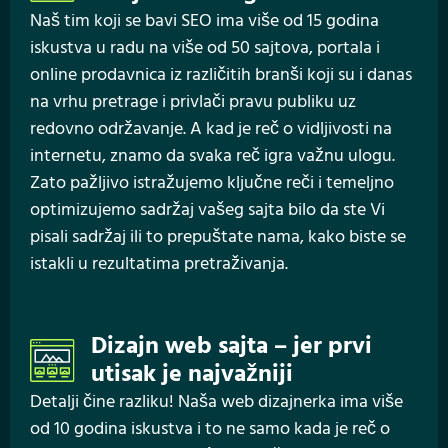
Naš tim koji se bavi SEO ima više od 15 godina
iskustva u radu na više od 50 sajtova, portala i
online prodavnica iz različitih branši koji su i danas
na vrhu pretrage i privlači pravu publiku uz
redovno održavanje. A kad je reč o vidljivosti na
internetu, znamo da svaka reč igra važnu ulogu.
Zato pažljivo istražujemo ključne reči i temeljno
optimizujemo sadržaj vašeg sajta bilo da ste Vi
pisali sadržaj ili to prepuštate nama, kako biste se
istakli u rezultatima pretraživanja.
Dizajn web sajta – jer prvi
utisak je najvažniji
Detalji čine razliku! Naša web dizajnerka ima više
od 10 godina iskustva i to ne samo kada je reč o