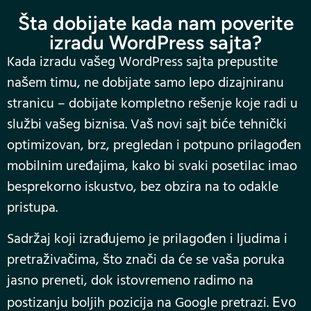
Šta dobijate kada nam poverite
izradu WordPress sajta?
Kada izradu vašeg WordPress sajta prepustite
našem timu, ne dobijate samo lepo dizajniranu
stranicu – dobijate kompletno rešenje koje radi u
službi vašeg biznisa. Vaš novi sajt biće tehnički
optimizovan, brz, pregledan i potpuno prilagođen
mobilnim uređajima, kako bi svaki posetilac imao
besprekorno iskustvo, bez obzira na to odakle
pristupa.
Sadržaj koji izrađujemo je prilagođen i ljudima i
pretraživačima, što znači da će se vaša poruka
jasno preneti, dok istovremeno radimo na
postizanju boljih pozicija na Google pretrazi.
Evo