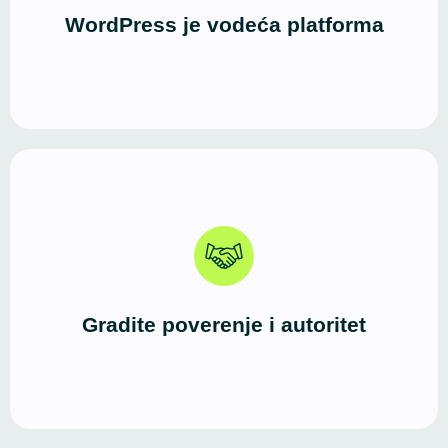
dobro za male biznise, blogere i frilensere, kao i za
WordPress je vodeća platforma
veće sisteme i WooCommerce prodavnice.
Profesionalno izveden WordPress sajt jasno
komunicira ko ste, šta nudite i zašto ste pouzdan
izbor. Prvi utisak je jak, a iskustvo korisnika vodi ka
Gradite poverenje i autoritet
kontaktu ili kupovini.