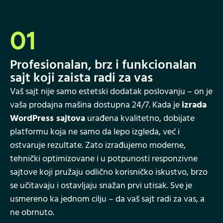
01
Profesionalan, brz i funkcionalan
sajt koji zaista radi za vas
Vaš sajt nije samo estetski dodatak poslovanju – on je
vaša prodajna mašina dostupna 24/7. Kada je
izrada
WordPress sajtova
urađena kvalitetno, dobijate
platformu koja ne samo da lepo izgleda, već i
ostvaruje rezultate. Zato izrađujemo moderne,
tehnički optimizovane i u potpunosti responzivne
sajtove koji pružaju odlično korisničko iskustvo, brzo
se učitavaju i ostavljaju snažan prvi utisak. Sve je
usmereno ka jednom cilju – da vaš sajt radi za vas, a
ne obrnuto.