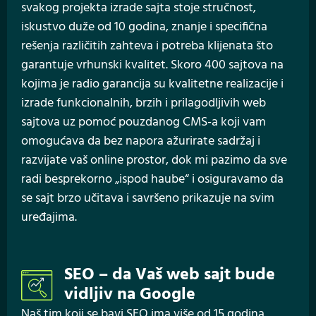
svakog projekta izrade sajta stoje stručnost,
iskustvo duže od 10 godina, znanje i specifična
rešenja različitih zahteva i potreba klijenata što
garantuje vrhunski kvalitet. Skoro 400 sajtova na
kojima je radio garancija su kvalitetne realizacije i
izrade funkcionalnih, brzih i prilagodljivih web
sajtova uz pomoć pouzdanog CMS-a koji vam
omogućava da bez napora ažurirate sadržaj i
razvijate vaš online prostor, dok mi pazimo da sve
radi besprekorno „ispod haube“ i osiguravamo da
se sajt brzo učitava i savršeno prikazuje na svim
uređajima.
SEO – da Vaš web sajt bude
vidljiv na Google
Naš tim koji se bavi SEO ima više od 15 godina