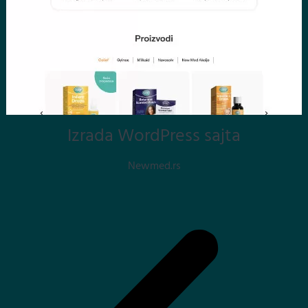
Izrada WordPress sajta
Newmed.rs