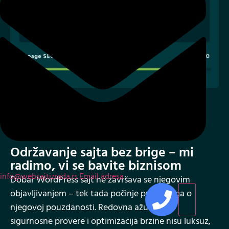
03
Održavanje sajta bez brige – mi
radimo, vi se bavite biznisom
info@websajtizrada.rs
Email adresa
Dobar WordPress sajt ne završava se njegovim
objavljivanjem – tek tada počinje prava briga o
njegovoj pouzdanosti. Redovna ažuriranja,
sigurnosne provere i optimizacija brzine nisu luksuz,