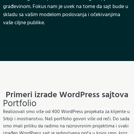
građevinom. Fokus nam je uvek na tome da sajt bude u
skladu sa vašim modelom poslovanja i očekivanjima
vaše ciljne publike.
Primeri izrade WordPress sajtova
Portfolio
Realizovali smo više od 400 WordPress projekata za klijente u
Srbiji i inostranstvu. Naš portfolio govori više od reči. Do sada
smo imali priliku da radimo na raznovrsnim projektima i svaki
izrađen WordPress sajt je jedinstvena priča u kojoj smo, kroz