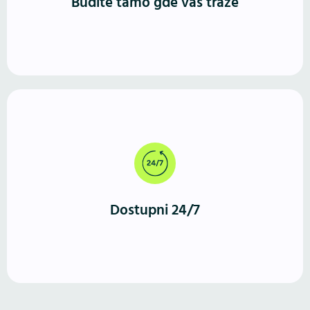
Budite tamo gde vas traže
Za razliku od fizičkog prostora, WordPress sajt radi
neprekidno. Vašu ponudu mogu da istraže u bilo
koje vreme, sa bilo kog uređaja.
Dostupni 24/7