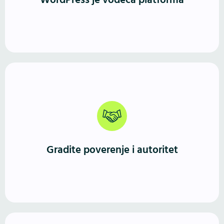
WordPress je vodeća platforma
veće sisteme i WooCommerce prodavnice.
Profesionalno izveden WordPress sajt jasno
komunicira ko ste, šta nudite i zašto ste pouzdan
izbor. Prvi utisak je jak, a iskustvo korisnika vodi ka
Gradite poverenje i autoritet
kontaktu ili kupovini.