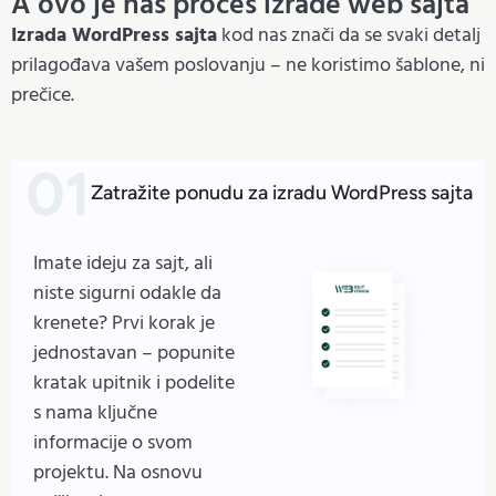
A ovo je naš proces izrade web sajta
Izrada WordPress sajta
kod nas znači da se svaki detalj
prilagođava vašem poslovanju – ne koristimo šablone, ni
prečice.
Zatražite ponudu za izradu WordPress sajta
Imate ideju za sajt, ali
niste sigurni odakle da
krenete? Prvi korak je
jednostavan – popunite
kratak upitnik i podelite
s nama ključne
informacije o svom
projektu. Na osnovu