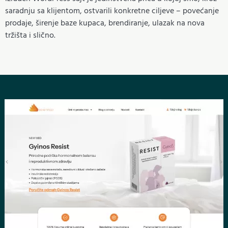
saradnju sa klijentom, ostvarili konkretne ciljeve – povećanje
prodaje, širenje baze kupaca, brendiranje, ulazak na nova
tržišta i slično.