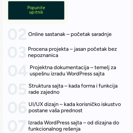
Popunite
upitnik
Online sastanak – početak saradnje
Procena projekta – jasan početak bez
nepoznanica
Projektna dokumentacija – temelj za
uspešnu izradu WordPress sajta
Struktura sajta – kada forma i funkcija
rade zajedno
UI/UX dizajn – kada korisničko iskustvo
postane vaša prednost
Izrada WordPress sajta – od dizajna do
funkcionalnog rešenja