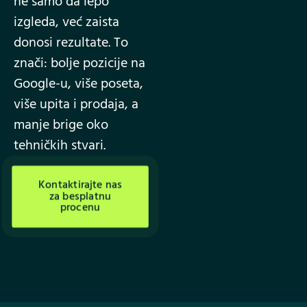
ne samo da lepo
izgleda, već zaista
donosi rezultate. To
znači: bolje pozicije na
Google-u, više poseta,
više upita i prodaja, a
manje brige oko
tehničkih stvari.
Kontaktirajte nas
za besplatnu
procenu