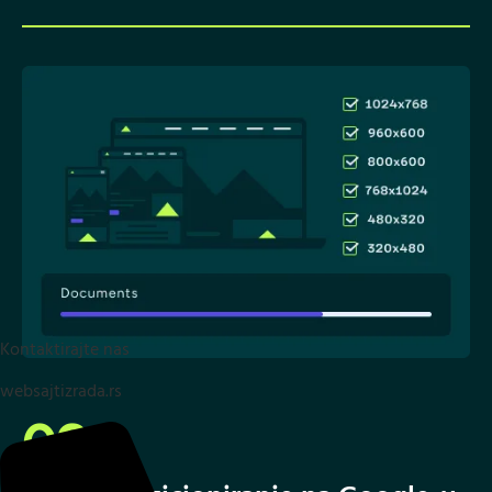
Kontaktirajte nas
websajtizrada.rs
02