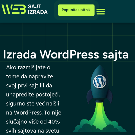
Cenovnik i ponuda
Popunite upitnik
Izrada WordPress sajta
Ako razmišljate o
tome da napravite
svoj prvi sajt ili da
unapredite postojeći,
sigurno ste već naišli
na WordPress. To nije
slučajno više od 40%
svih sajtova na svetu