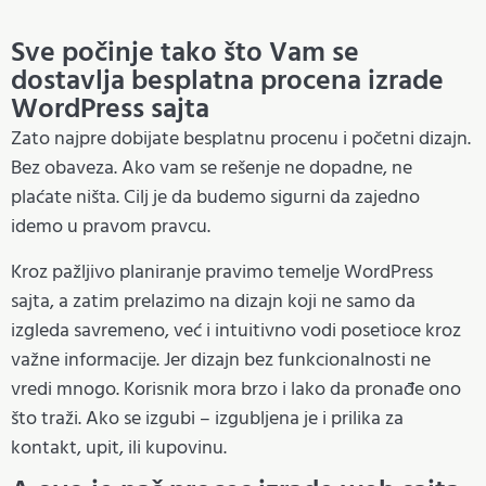
Sve počinje tako što Vam se
dostavlja besplatna procena izrade
WordPress sajta
Zato najpre dobijate besplatnu procenu i početni dizajn.
Bez obaveza. Ako vam se rešenje ne dopadne, ne
plaćate ništa. Cilj je da budemo sigurni da zajedno
idemo u pravom pravcu.
Kroz pažljivo planiranje pravimo temelje WordPress
sajta, a zatim prelazimo na dizajn koji ne samo da
izgleda savremeno, već i intuitivno vodi posetioce kroz
važne informacije. Jer dizajn bez funkcionalnosti ne
vredi mnogo. Korisnik mora brzo i lako da pronađe ono
što traži. Ako se izgubi – izgubljena je i prilika za
kontakt, upit, ili kupovinu.