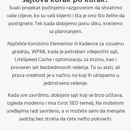
Svaki projekat počinjemo razgovorom da shvatimo
vaše ciljeve, ko su vaši klijenti i šta je ono što želite da
postignete. Tek kada dobijemo jasnu sliku, krećemo
sa planiranjem.
Najčešće koristimo Elementor ili Kadence za vizuelnu
gradnju, WPML kada je potreban višejezični sajt,
LiteSpeed Cache i optimizaciju za brzinu, kao i
proveren set bezbednosnih rešenja. To su alati, ali
prava vrednost je u načinu na koji ih uklapamo u
jedinstveno rešenje.
Kada sve završimo, dobijate sajt koji se brzo učitava,
izgleda moderno i ima čvrst SEO temelj. Na mobilnim
uređajima radi savršeno, a vi možete sami da menjate
sadržaj bez straha da ćete nešto pokvariti.