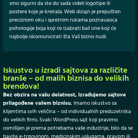
smo sigurni da ste do sada videli logotipe ili
postere koje je kreirala. Web dizajn je prepušten
preciznom oku i spretnim rukama poznavaoca
psihologije boja koji će izabrati baš one koji će
najbolje iskomunicirati šta Vaš biznis nudi.
Iskustvo u izradi sajtova za različite
branše – od malih biznisa do velikih
brendova!
Bez obzira na vašu delatnost, izrađujemo sajtove
prilagođene vašem biznisu.
Imamo iskustvo sa
klijentima svih veličina – od individualnih preduzetnika
do velikih firmi. Svaki WordPress sajt koji pravimo
osmišljen je prema potrebama vaše industrije, bilo da se
bavite e-trgovinom, medicinskim uslugama, pravom ili