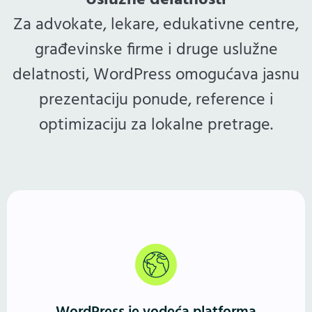
Uslužne delatnosti
Za advokate, lekare, edukativne centre,
građevinske firme i druge uslužne
delatnosti, WordPress omogućava jasnu
prezentaciju ponude, reference i
optimizaciju za lokalne pretrage.
Više od 40% sajtova pokreće WordPress. Godinama
potvrđeno, fleksibilno i stabilno rešenje — jednako
dobro za male biznise, blogere i frilensere, kao i za