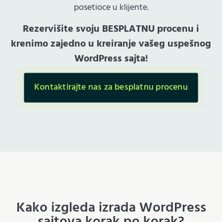
posetioce u klijente.
Rezervišite svoju BESPLATNU procenu i
krenimo zajedno u kreiranje vašeg uspešnog
WordPress sajta!
Kontaktirajte nas za besplatnu procenu
Kako izgleda izrada WordPress
sajtova korak po korak?