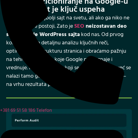
Visoko pozicioniranje na Google-u
jer vidljivost je ključ uspeha
Možete imati najbolji sajt na svetu, ali ako ga niko ne
pronađe – ne postoji. Zato je
SEO
neizostavan deo
svake izrade WordPress sajta
kod nas. Od prvog
koraka radimo detaljnu analizu ključnih reči,
optimizujemo strukturu stranica i obraćamo pažnju
na tehničke aspekte koje Google prepoznaje i
vrednuje. Rezultat je sajt koji se ne gubi u masi, već se
nalazi tamo gde vaši potencijalni klijenti već traže –
na vrhu rezultata pretrage.
+381 69 51 58 186
Telefon