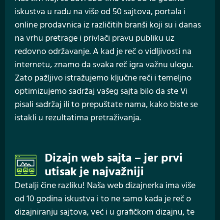
iskustva u radu na više od 50 sajtova, portala i
online prodavnica iz različitih branši koji su i danas
na vrhu pretrage i privlači pravu publiku uz
redovno održavanje. A kad je reč o vidljivosti na
internetu, znamo da svaka reč igra važnu ulogu.
Zato pažljivo istražujemo ključne reči i temeljno
optimizujemo sadržaj vašeg sajta bilo da ste Vi
pisali sadržaj ili to prepuštate nama, kako biste se
istakli u rezultatima pretraživanja.
Dizajn web sajta – jer prvi
utisak je najvažniji
Detalji čine razliku! Naša web dizajnerka ima više
od 10 godina iskustva i to ne samo kada je reč o
dizajniranju sajtova, već i u grafičkom dizajnu, te