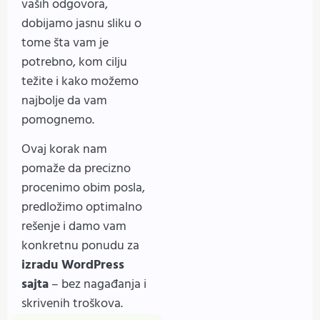
vaših odgovora,
dobijamo jasnu sliku o
tome šta vam je
potrebno, kom cilju
težite i kako možemo
najbolje da vam
pomognemo.
Ovaj korak nam
pomaže da precizno
procenimo obim posla,
predložimo optimalno
rešenje i damo vam
konkretnu ponudu za
izradu WordPress
sajta
– bez nagađanja i
skrivenih troškova.