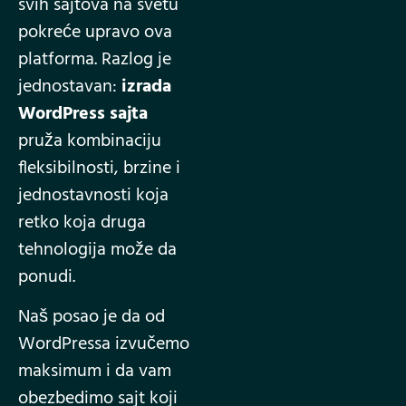
svih sajtova na svetu
pokreće upravo ova
platforma. Razlog je
jednostavan:
izrada
WordPress sajta
pruža kombinaciju
fleksibilnosti, brzine i
jednostavnosti koja
retko koja druga
tehnologija može da
ponudi.
Naš posao je da od
WordPressa izvučemo
maksimum i da vam
obezbedimo sajt koji