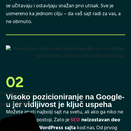
se učitavaju i ostavljaju snažan prvi utisak. Sve je
usmereno ka jednom cilju – da vaš sajt radi za vas, a
ne obrnuto.
02
Kontaktirajte nas
Visoko pozicioniranje na Google-
u jer vidljivost je ključ uspeha
websajtizrada.rs
Možete imati najbolji sajt na svetu, ali ako ga niko ne
pronađe – ne postoji. Zato je
SEO
neizostavan deo
svake izrade WordPress sajta
kod nas. Od prvog