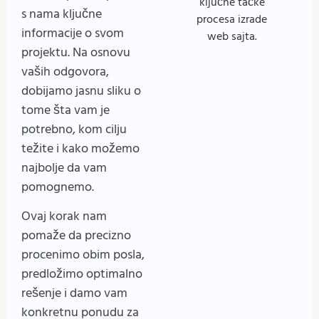
s nama ključne
informacije o svom
projektu. Na osnovu
vaših odgovora,
dobijamo jasnu sliku o
tome šta vam je
potrebno, kom cilju
težite i kako možemo
najbolje da vam
pomognemo.
Ovaj korak nam
pomaže da precizno
procenimo obim posla,
predložimo optimalno
rešenje i damo vam
konkretnu ponudu za