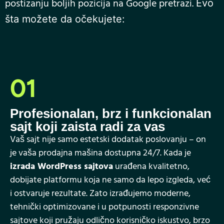
postizanju boljih pozicija na Google pretrazi.
Evo
šta možete da očekujete:
01
Profesionalan, brz i funkcionalan
sajt koji zaista radi za vas
Vaš sajt nije samo estetski dodatak poslovanju – on
je vaša prodajna mašina dostupna 24/7. Kada je
izrada WordPress sajtova
urađena kvalitetno,
dobijate platformu koja ne samo da lepo izgleda, već
i ostvaruje rezultate. Zato izrađujemo moderne,
tehnički optimizovane i u potpunosti responzivne
sajtove koji pružaju odlično korisničko iskustvo, brzo