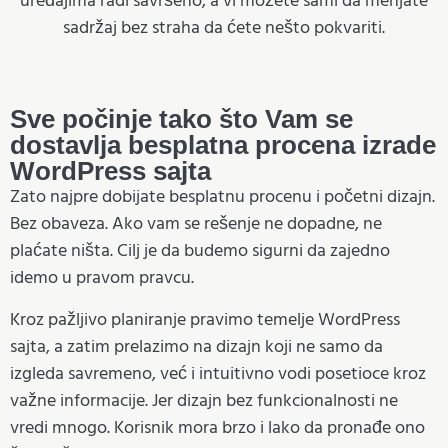
uređajima radi savršeno, a vi možete sami da menjate
sadržaj bez straha da ćete nešto pokvariti.
Sve počinje tako što Vam se
dostavlja besplatna procena izrade
WordPress sajta
Zato najpre dobijate besplatnu procenu i početni dizajn.
Bez obaveza. Ako vam se rešenje ne dopadne, ne
plaćate ništa. Cilj je da budemo sigurni da zajedno
idemo u pravom pravcu.
Kroz pažljivo planiranje pravimo temelje WordPress
sajta, a zatim prelazimo na dizajn koji ne samo da
izgleda savremeno, već i intuitivno vodi posetioce kroz
važne informacije. Jer dizajn bez funkcionalnosti ne
vredi mnogo. Korisnik mora brzo i lako da pronađe ono