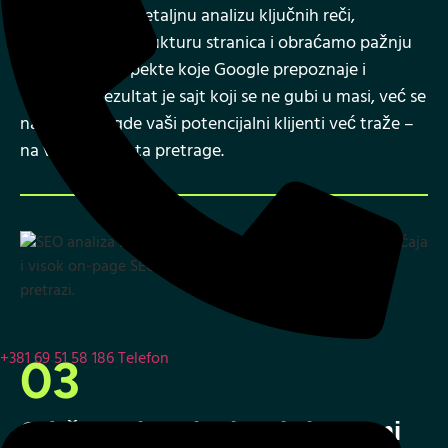
koraka radimo detaljnu analizu ključnih reči,
optimizujemo strukturu stranica i obraćamo pažnju
na tehničke aspekte koje Google prepoznaje i
vrednuje. Rezultat je sajt koji se ne gubi u masi, već se
nalazi tamo gde vaši potencijalni klijenti već traže –
na vrhu rezultata pretrage.
+381 69 51 58 186
Telefon
03
Održavanje sajta bez brige – mi