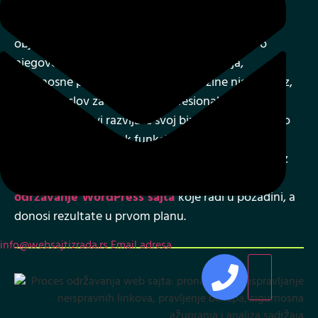
radimo, vi se bavite biznisom
Dobar WordPress sajt ne završava se njegovim
objavljivanjem – tek tada počinje prava briga o
njegovoj pouzdanosti. Redovna ažuriranja,
sigurnosne provere i optimizacija brzine nisu luksuz,
već preduslov za stabilno i profesionalno online
prisustvo. Dok vi razvijate svoj biznis, mi se staramo
da vaš sajt bude uvek funkcionalan, zaštićen i
usklađen sa najnovijim digitalnim standardima. Bez
stresa, bez kašnjenja – potpuno bezbrižno
održavanje WordPress sajta
koje radi u pozadini, a
donosi rezultate u prvom planu.
info@websajtizrada.rs
Email adresa