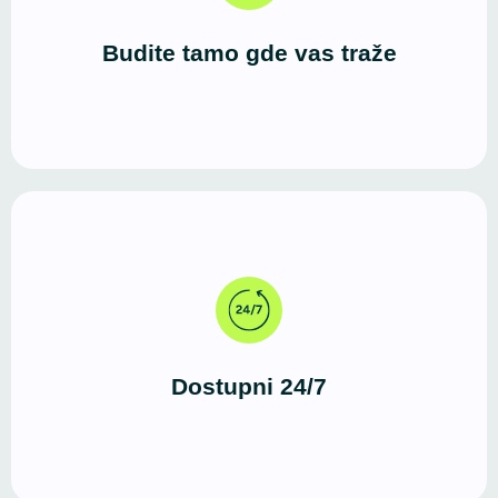
uslugama, proizvodima ili informacijama upravo
putem interneta.
Budite tamo gde vas traže
Za razliku od fizičkog prostora, WordPress sajt radi
neprekidno. Vašu ponudu mogu da istraže u bilo
koje vreme, sa bilo kog uređaja.
Dostupni 24/7