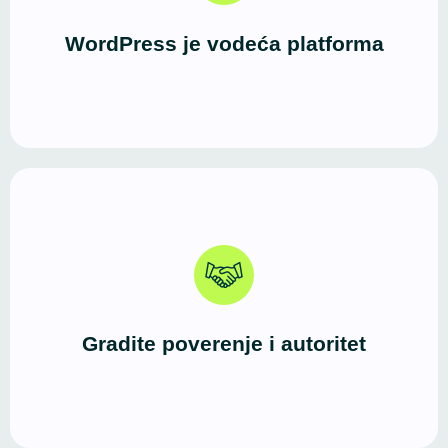
dobro za male biznise, blogere i frilensere, kao i za
WordPress je vodeća platforma
veće sisteme i WooCommerce prodavnice.
Profesionalno izveden WordPress sajt jasno
komunicira ko ste, šta nudite i zašto ste pouzdan
izbor. Prvi utisak je jak, a iskustvo korisnika vodi ka
Gradite poverenje i autoritet
kontaktu ili kupovini.