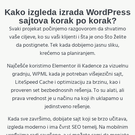
Kako izgleda izrada WordPress
sajtova korak po korak?
Svaki projekat počinjemo razgovorom da shvatimo
vaše ciljeve, ko su vaši klijenti i šta je ono što želite
da postignete. Tek kada dobijemo jasnu sliku,
krećemo sa planiranjem.
Najčešće koristimo Elementor ili Kadence za vizuelnu
gradnju, WPML kada je potreban višejezični sajt,
LiteSpeed Cache i optimizaciju za brzinu, kao i
proveren set bezbednosnih rešenja. To su alati, ali
prava vrednost je u načinu na koji ih uklapamo u
jedinstveno rešenje.
Kada sve završimo, dobijate sajt koji se brzo učitava,
izgleda moderno i ima čvrst SEO temelj. Na mobilnim