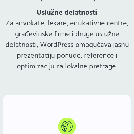
Uslužne delatnosti
Za advokate, lekare, edukativne centre,
građevinske firme i druge uslužne
delatnosti, WordPress omogućava jasnu
prezentaciju ponude, reference i
optimizaciju za lokalne pretrage.
Više od 40% sajtova pokreće WordPress. Godinama
potvrđeno, fleksibilno i stabilno rešenje — jednako