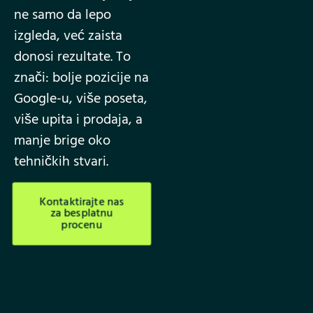
ne samo da lepo
izgleda, već zaista
donosi rezultate. To
znači: bolje pozicije na
Google-u, više poseta,
više upita i prodaja, a
manje brige oko
tehničkih stvari.
Kontaktirajte nas
za besplatnu
procenu