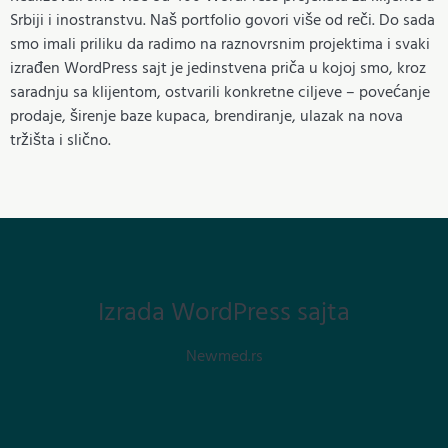
Srbiji i inostranstvu. Naš portfolio govori više od reči. Do sada
smo imali priliku da radimo na raznovrsnim projektima i svaki
izrađen WordPress sajt je jedinstvena priča u kojoj smo, kroz
saradnju sa klijentom, ostvarili konkretne ciljeve – povećanje
prodaje, širenje baze kupaca, brendiranje, ulazak na nova
tržišta i slično.
Izrada WordPress sajta
Newmed.rs