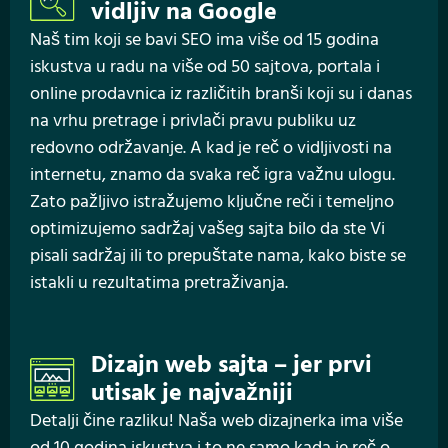
vidljiv na Google
Naš tim koji se bavi SEO ima više od 15 godina
iskustva u radu na više od 50 sajtova, portala i
online prodavnica iz različitih branši koji su i danas
na vrhu pretrage i privlači pravu publiku uz
redovno održavanje. A kad je reč o vidljivosti na
internetu, znamo da svaka reč igra važnu ulogu.
Zato pažljivo istražujemo ključne reči i temeljno
optimizujemo sadržaj vašeg sajta bilo da ste Vi
pisali sadržaj ili to prepuštate nama, kako biste se
istakli u rezultatima pretraživanja.
Dizajn web sajta – jer prvi
utisak je najvažniji
Detalji čine razliku! Naša web dizajnerka ima više