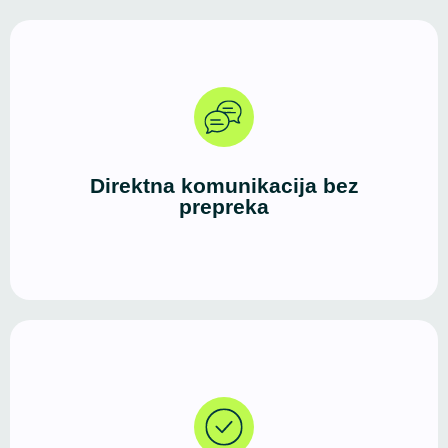
Dobar dizajn i čista struktura poruka stvaraju brz i
efikasan kanal između vas i vaših klijenata — bez
suvišnih koraka i lutanja.
Direktna komunikacija bez
prepreka
Danas većina korisnika započinje potragu za