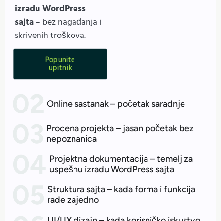
izradu WordPress
sajta
– bez nagađanja i
skrivenih troškova.
Popunite
upitnik
Online sastanak – početak saradnje
Procena projekta – jasan početak bez
nepoznanica
Projektna dokumentacija – temelj za
uspešnu izradu WordPress sajta
Struktura sajta – kada forma i funkcija
rade zajedno
UI/UX dizajn – kada korisničko iskustvo