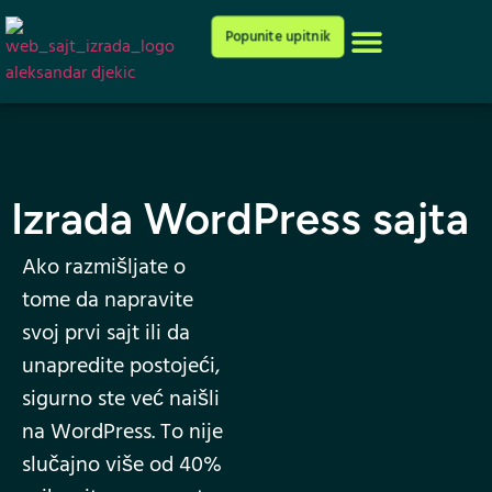
Cenovnik i ponuda
Popunite upitnik
Izrada WordPress sajta
Ako razmišljate o
tome da napravite
svoj prvi sajt ili da
unapredite postojeći,
sigurno ste već naišli
na WordPress. To nije
slučajno više od 40%