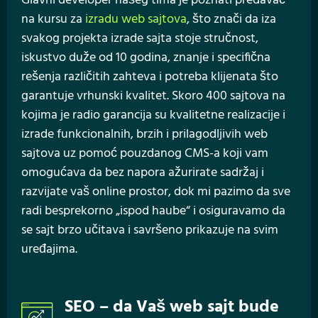
Glavni developer našeg tima je poznati predavač
na kursu za
izradu web sajtova
, što znači da iza
svakog projekta izrade sajta stoje stručnost,
iskustvo duže od 10 godina, znanje i specifična
rešenja različitih zahteva i potreba klijenata što
garantuje vrhunski kvalitet. Skoro 400 sajtova na
kojima je radio garancija su kvalitetne realizacije i
izrade funkcionalnih, brzih i prilagodljivih web
sajtova uz pomoć pouzdanog CMS-a koji vam
omogućava da bez napora ažurirate sadržaj i
razvijate vaš online prostor, dok mi pazimo da sve
radi besprekorno „ispod haube“ i osiguravamo da
se sajt brzo učitava i savršeno prikazuje na svim
uređajima.
SEO – da Vaš web sajt bude