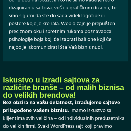
od 10 godina iskustva i to ne samo kada je reč o
dizajniranju sajtova, već i u grafičkom dizajnu, te
smo sigurni da ste do sada videli logotipe ili
postere koje je kreirala. Web dizajn je prepušten
preciznom oku i spretnim rukama poznavaoca
psihologije boja koji će izabrati baš one koji će
najbolje iskomunicirati šta Vaš biznis nudi.
Iskustvo u izradi sajtova za
različite branše – od malih biznisa
do velikih brendova!
Bez obzira na vašu delatnost, izrađujemo sajtove
prilagođene vašem biznisu.
Imamo iskustvo sa
klijentima svih veličina – od individualnih preduzetnika
do velikih firmi. Svaki WordPress sajt koji pravimo