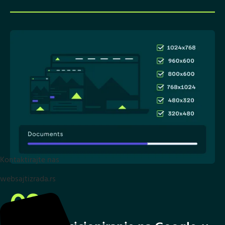
Kontaktirajte nas
websajtizrada.rs
02