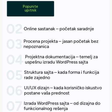
Popunite
upitnik
Online sastanak – početak saradnje
Procena projekta – jasan početak bez
nepoznanica
Projektna dokumentacija – temelj za
uspešnu izradu WordPress sajta
Struktura sajta – kada forma i funkcija
rade zajedno
UI/UX dizajn – kada korisničko iskustvo
postane vaša prednost
Izrada WordPress sajta – od dizajna do
funkcionalnog rešenja