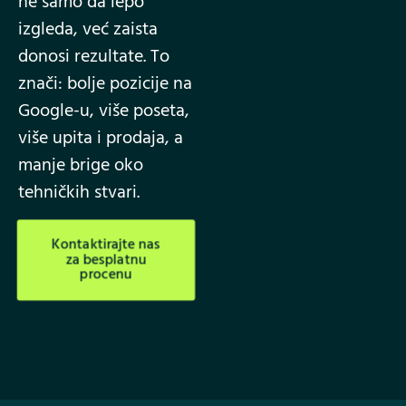
ne samo da lepo
izgleda, već zaista
donosi rezultate. To
znači: bolje pozicije na
Google-u, više poseta,
više upita i prodaja, a
manje brige oko
tehničkih stvari.
Kontaktirajte nas
za besplatnu
procenu