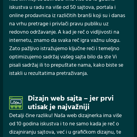
iskustva u radu na više od 50 sajtova, portala i
online prodavnica iz različitih branši koji su i danas
na vrhu pretrage i privlači pravu publiku uz
redovno održavanje. A kad je reč o vidljivosti na
internetu, znamo da svaka reč igra važnu ulogu.
Zato pažljivo istražujemo ključne reči i temeljno
optimizujemo sadržaj vašeg sajta bilo da ste Vi
pisali sadržaj ili to prepuštate nama, kako biste se
istakli u rezultatima pretraživanja.
Dizajn web sajta – jer prvi
utisak je najvažniji
Detalji čine razliku! Naša web dizajnerka ima više
od 10 godina iskustva i to ne samo kada je reč o
dizajniranju sajtova, već i u grafičkom dizajnu, te