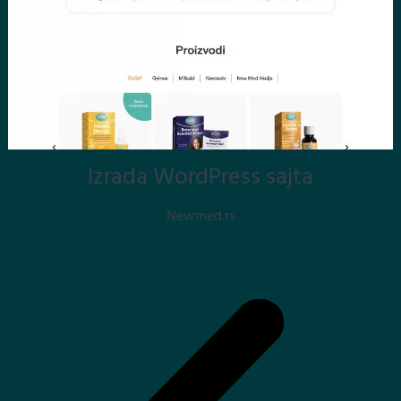
Izrada WordPress sajta
Newmed.rs