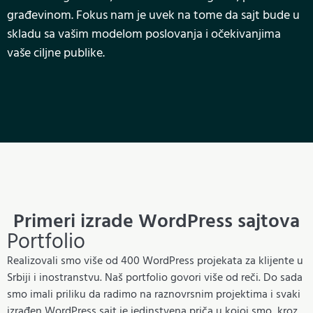
građevinom. Fokus nam je uvek na tome da sajt bude u
skladu sa vašim modelom poslovanja i očekivanjima
vaše ciljne publike.
Primeri izrade WordPress sajtova
Portfolio
Realizovali smo više od 400 WordPress projekata za klijente u
Srbiji i inostranstvu. Naš portfolio govori više od reči. Do sada
smo imali priliku da radimo na raznovrsnim projektima i svaki
izrađen WordPress sajt je jedinstvena priča u kojoj smo, kroz