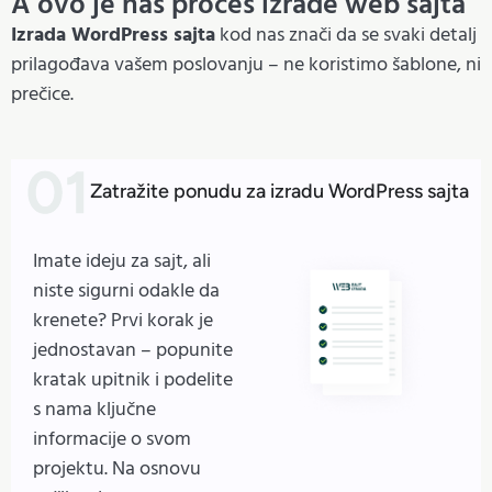
A ovo je naš proces izrade web sajta
Izrada WordPress sajta
kod nas znači da se svaki detalj
prilagođava vašem poslovanju – ne koristimo šablone, ni
prečice.
Zatražite ponudu za izradu WordPress sajta
Imate ideju za sajt, ali
niste sigurni odakle da
krenete? Prvi korak je
jednostavan – popunite
kratak upitnik i podelite
s nama ključne
informacije o svom
projektu. Na osnovu