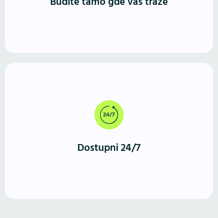
Budite tamo gde vas traže
Za razliku od fizičkog prostora, WordPress sajt radi
neprekidno. Vašu ponudu mogu da istraže u bilo
koje vreme, sa bilo kog uređaja.
Dostupni 24/7