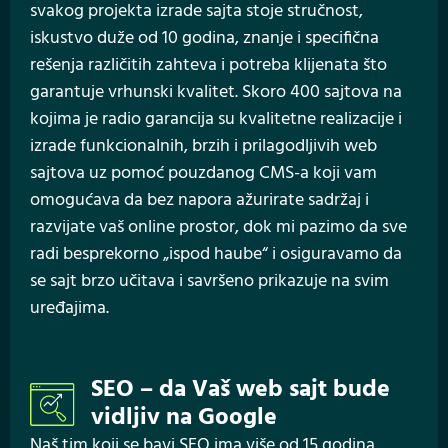
svakog projekta izrade sajta stoje stručnost,
iskustvo duže od 10 godina, znanje i specifična
rešenja različitih zahteva i potreba klijenata što
garantuje vrhunski kvalitet. Skoro 400 sajtova na
kojima je radio garancija su kvalitetne realizacije i
izrade funkcionalnih, brzih i prilagodljivih web
sajtova uz pomoć pouzdanog CMS-a koji vam
omogućava da bez napora ažurirate sadržaj i
razvijate vaš online prostor, dok mi pazimo da sve
radi besprekorno „ispod haube“ i osiguravamo da
se sajt brzo učitava i savršeno prikazuje na svim
uređajima.
SEO – da Vaš web sajt bude
vidljiv na Google
Naš tim koji se bavi SEO ima više od 15 godina