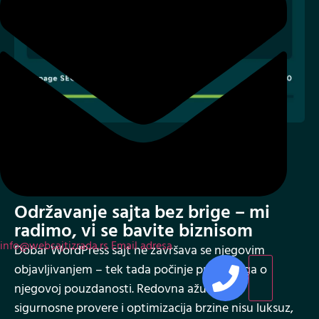
03
Održavanje sajta bez brige – mi
radimo, vi se bavite biznisom
info@websajtizrada.rs
Email adresa
Dobar WordPress sajt ne završava se njegovim
objavljivanjem – tek tada počinje prava briga o
njegovoj pouzdanosti. Redovna ažuriranja,
sigurnosne provere i optimizacija brzine nisu luksuz,