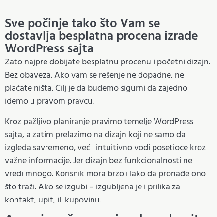
Sve počinje tako što Vam se
dostavlja besplatna procena izrade
WordPress sajta
Zato najpre dobijate besplatnu procenu i početni dizajn.
Bez obaveza. Ako vam se rešenje ne dopadne, ne
plaćate ništa. Cilj je da budemo sigurni da zajedno
idemo u pravom pravcu.
Kroz pažljivo planiranje pravimo temelje WordPress
sajta, a zatim prelazimo na dizajn koji ne samo da
izgleda savremeno, već i intuitivno vodi posetioce kroz
važne informacije. Jer dizajn bez funkcionalnosti ne
vredi mnogo. Korisnik mora brzo i lako da pronađe ono
što traži. Ako se izgubi – izgubljena je i prilika za
kontakt, upit, ili kupovinu.