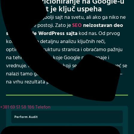
Visoko pozicioniranje na Google-u
jer vidljivost je ključ uspeha
Možete imati najbolji sajt na svetu, ali ako ga niko ne
pronađe – ne postoji. Zato je
SEO
neizostavan deo
svake izrade WordPress sajta
kod nas. Od prvog
koraka radimo detaljnu analizu ključnih reči,
optimizujemo strukturu stranica i obraćamo pažnju
na tehničke aspekte koje Google prepoznaje i
vrednuje. Rezultat je sajt koji se ne gubi u masi, već se
nalazi tamo gde vaši potencijalni klijenti već traže –
na vrhu rezultata pretrage.
+381 69 51 58 186
Telefon