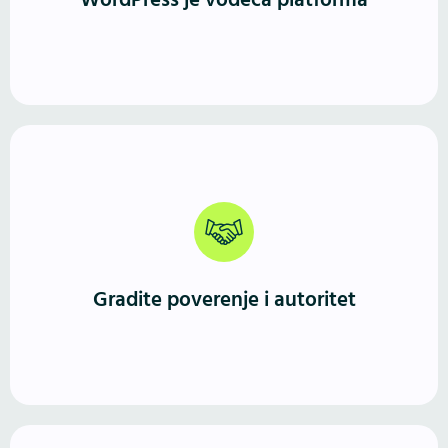
WordPress je vodeća platforma
veće sisteme i WooCommerce prodavnice.
Profesionalno izveden WordPress sajt jasno
komunicira ko ste, šta nudite i zašto ste pouzdan
izbor. Prvi utisak je jak, a iskustvo korisnika vodi ka
Gradite poverenje i autoritet
kontaktu ili kupovini.