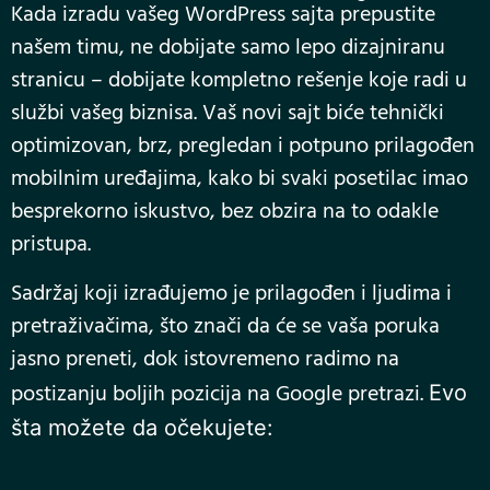
Kada izradu vašeg WordPress sajta prepustite
našem timu, ne dobijate samo lepo dizajniranu
stranicu – dobijate kompletno rešenje koje radi u
službi vašeg biznisa. Vaš novi sajt biće tehnički
optimizovan, brz, pregledan i potpuno prilagođen
mobilnim uređajima, kako bi svaki posetilac imao
besprekorno iskustvo, bez obzira na to odakle
pristupa.
Sadržaj koji izrađujemo je prilagođen i ljudima i
pretraživačima, što znači da će se vaša poruka
jasno preneti, dok istovremeno radimo na
postizanju boljih pozicija na Google pretrazi.
Evo
šta možete da očekujete: