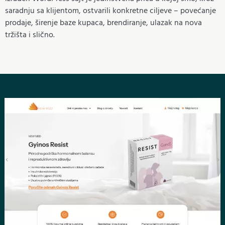
saradnju sa klijentom, ostvarili konkretne ciljeve – povećanje
prodaje, širenje baze kupaca, brendiranje, ulazak na nova
tržišta i slično.