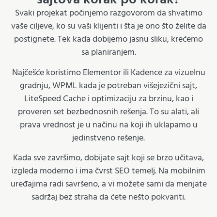
Svaki projekat počinjemo razgovorom da shvatimo
vaše ciljeve, ko su vaši klijenti i šta je ono što želite da
postignete. Tek kada dobijemo jasnu sliku, krećemo
sa planiranjem.
Najčešće koristimo Elementor ili Kadence za vizuelnu
gradnju, WPML kada je potreban višejezični sajt,
LiteSpeed Cache i optimizaciju za brzinu, kao i
proveren set bezbednosnih rešenja. To su alati, ali
prava vrednost je u načinu na koji ih uklapamo u
jedinstveno rešenje.
Kada sve završimo, dobijate sajt koji se brzo učitava,
izgleda moderno i ima čvrst SEO temelj. Na mobilnim
uređajima radi savršeno, a vi možete sami da menjate
sadržaj bez straha da ćete nešto pokvariti.