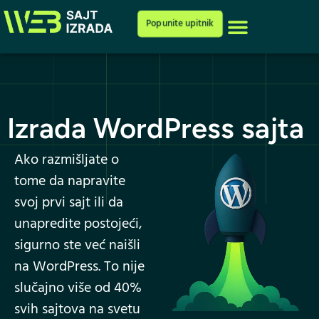
Cenovnik i ponuda
Popunite upitnik
Izrada WordPress sajta
Ako razmišljate o
tome da napravite
svoj prvi sajt ili da
unapredite postojeći,
sigurno ste već naišli
na WordPress. To nije
slučajno više od 40%
svih sajtova na svetu