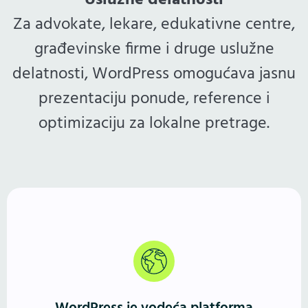
Uslužne delatnosti
Za advokate, lekare, edukativne centre,
građevinske firme i druge uslužne
delatnosti, WordPress omogućava jasnu
prezentaciju ponude, reference i
optimizaciju za lokalne pretrage.
Više od 40% sajtova pokreće WordPress. Godinama
potvrđeno, fleksibilno i stabilno rešenje — jednako
dobro za male biznise, blogere i frilensere, kao i za