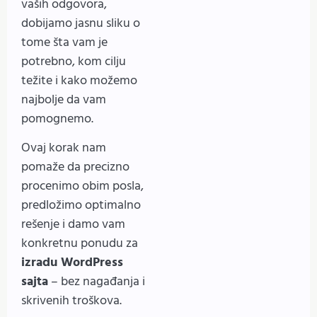
vaših odgovora,
dobijamo jasnu sliku o
tome šta vam je
potrebno, kom cilju
težite i kako možemo
najbolje da vam
pomognemo.
Ovaj korak nam
pomaže da precizno
procenimo obim posla,
predložimo optimalno
rešenje i damo vam
konkretnu ponudu za
izradu WordPress
sajta
– bez nagađanja i
skrivenih troškova.