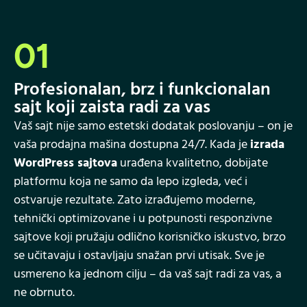
01
Profesionalan, brz i funkcionalan
sajt koji zaista radi za vas
Vaš sajt nije samo estetski dodatak poslovanju – on je
vaša prodajna mašina dostupna 24/7. Kada je
izrada
WordPress sajtova
urađena kvalitetno, dobijate
platformu koja ne samo da lepo izgleda, već i
ostvaruje rezultate. Zato izrađujemo moderne,
tehnički optimizovane i u potpunosti responzivne
sajtove koji pružaju odlično korisničko iskustvo, brzo
se učitavaju i ostavljaju snažan prvi utisak. Sve je
usmereno ka jednom cilju – da vaš sajt radi za vas, a
ne obrnuto.