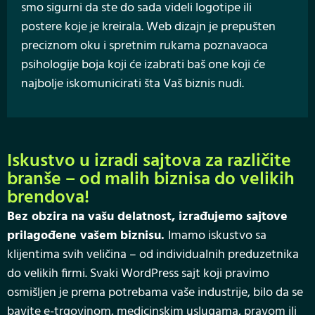
smo sigurni da ste do sada videli logotipe ili
postere koje je kreirala. Web dizajn je prepušten
preciznom oku i spretnim rukama poznavaoca
psihologije boja koji će izabrati baš one koji će
najbolje iskomunicirati šta Vaš biznis nudi.
Iskustvo u izradi sajtova za različite
branše – od malih biznisa do velikih
brendova!
Bez obzira na vašu delatnost, izrađujemo sajtove
prilagođene vašem biznisu.
Imamo iskustvo sa
klijentima svih veličina – od individualnih preduzetnika
do velikih firmi. Svaki WordPress sajt koji pravimo
osmišljen je prema potrebama vaše industrije, bilo da se
bavite e-trgovinom, medicinskim uslugama, pravom ili