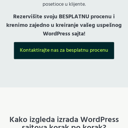
posetioce u klijente.
Rezervišite svoju BESPLATNU procenu i
krenimo zajedno u kreiranje vašeg uspešnog
WordPress sajta!
Kontaktirajte nas za besplatnu procenu
Kako izgleda izrada WordPress
sajtova korak po korak?