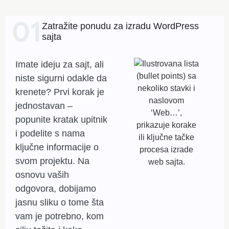
Zatražite ponudu za izradu WordPress
sajta
Imate ideju za sajt, ali
niste sigurni odakle da
krenete? Prvi korak je
jednostavan –
popunite kratak upitnik
i podelite s nama
ključne informacije o
svom projektu. Na
osnovu vaših
odgovora, dobijamo
jasnu sliku o tome šta
vam je potrebno, kom