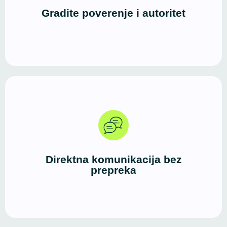
izbor. Prvi utisak je jak, a iskustvo korisnika vodi
Gradite poverenje i autoritet
ka kontaktu ili kupovini.
Dobar dizajn i čista struktura poruka stvaraju brz i
efikasan kanal između vas i vaših klijenata — bez
Direktna komunikacija bez
suvišnih koraka i lutanja.
prepreka