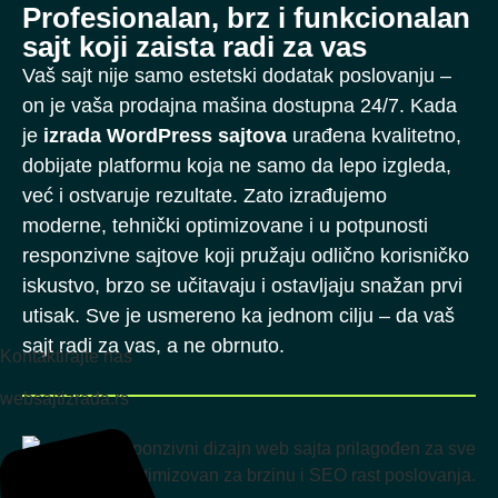
Profesionalan, brz i funkcionalan
sajt koji zaista radi za vas
Vaš sajt nije samo estetski dodatak poslovanju –
on je vaša prodajna mašina dostupna 24/7. Kada
je
izrada WordPress sajtova
urađena kvalitetno,
dobijate platformu koja ne samo da lepo izgleda,
već i ostvaruje rezultate. Zato izrađujemo
moderne, tehnički optimizovane i u potpunosti
responzivne sajtove koji pružaju odlično korisničko
iskustvo, brzo se učitavaju i ostavljaju snažan prvi
utisak. Sve je usmereno ka jednom cilju – da vaš
sajt radi za vas, a ne obrnuto.
Kontaktirajte nas
websajtizrada.rs