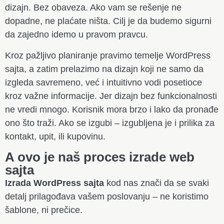
dizajn. Bez obaveza. Ako vam se rešenje ne
dopadne, ne plaćate ništa. Cilj je da budemo sigurni
da zajedno idemo u pravom pravcu.
Kroz pažljivo planiranje pravimo temelje WordPress
sajta, a zatim prelazimo na dizajn koji ne samo da
izgleda savremeno, već i intuitivno vodi posetioce
kroz važne informacije. Jer dizajn bez funkcionalnosti
ne vredi mnogo. Korisnik mora brzo i lako da pronađe
ono što traži. Ako se izgubi – izgubljena je i prilika za
kontakt, upit, ili kupovinu.
A ovo je naš proces izrade web
sajta
Izrada WordPress sajta
kod nas znači da se svaki
detalj prilagođava vašem poslovanju – ne koristimo
šablone, ni prečice.