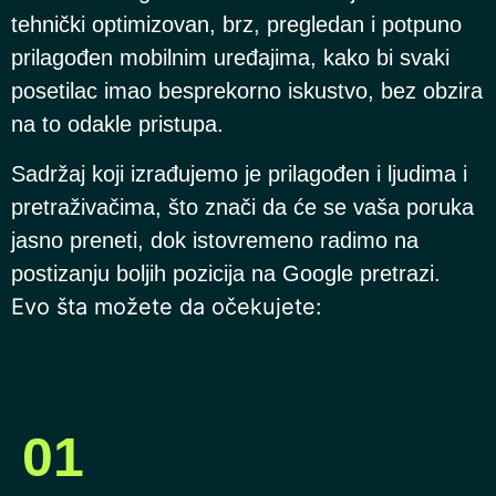
tehnički optimizovan, brz, pregledan i potpuno
prilagođen mobilnim uređajima, kako bi svaki
posetilac imao besprekorno iskustvo, bez obzira
na to odakle pristupa.
Sadržaj koji izrađujemo je prilagođen i ljudima i
pretraživačima, što znači da će se vaša poruka
jasno preneti, dok istovremeno radimo na
postizanju boljih pozicija na Google pretrazi.
Evo šta možete da očekujete:
01