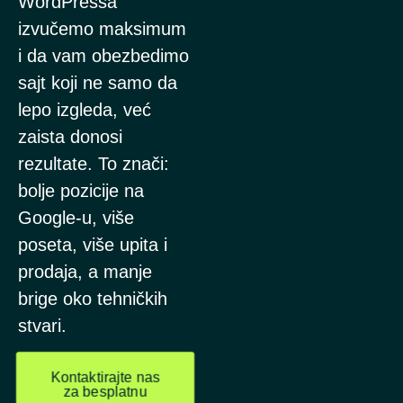
WordPressa
izvučemo maksimum
i da vam obezbedimo
sajt koji ne samo da
lepo izgleda, već
zaista donosi
rezultate. To znači:
bolje pozicije na
Google-u, više
poseta, više upita i
prodaja, a manje
brige oko tehničkih
stvari.
Kontaktirajte nas
za besplatnu