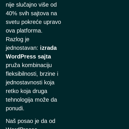
nije slučajno više od
40% svih sajtova na
svetu pokreće upravo
ova platforma.
Razlog je
jednostavan:
izrada
WordPress sajta
pruža kombinaciju
fleksibilnosti, brzine i
jednostavnosti koja
retko koja druga
tehnologija može da
ponudi.
Naš posao je da od