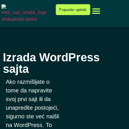
Cenovnik i ponuda
Popunite upitnik
Izrada WordPress
sajta
Ako razmišljate o
tome da napravite
svoj prvi sajt ili da
unapredite postojeći,
sigurno ste već naišli
na WordPress. To