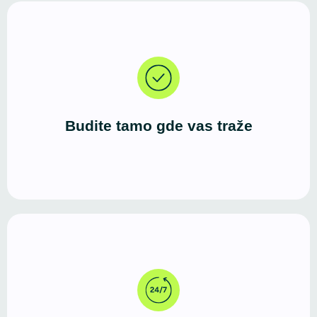
Danas većina korisnika započinje potragu za
uslugama, proizvodima ili informacijama upravo
putem interneta.
Budite tamo gde vas traže
Za razliku od fizičkog prostora, WordPress sajt
radi neprekidno. Vašu ponudu mogu da istraže u