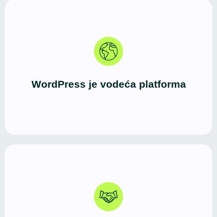
Više od 40% sajtova pokreće WordPress.
Godinama potvrđeno, fleksibilno i stabilno rešenje
— jednako dobro za male biznise, blogere i
frilensere, kao i za veće sisteme i WooCommerce
WordPress je vodeća platforma
prodavnice.
Profesionalno izveden WordPress sajt jasno
komunicira ko ste, šta nudite i zašto ste pouzdan