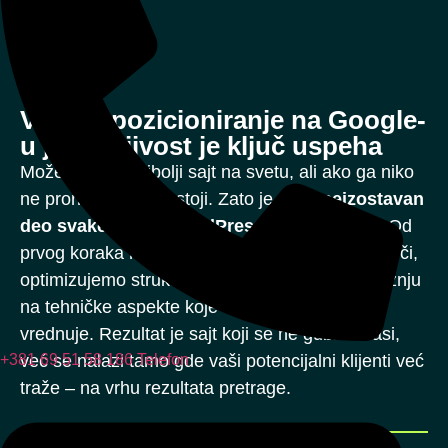
02
Visoko pozicioniranje na Google-
u jer vidljivost je ključ uspeha
Možete imati najbolji sajt na svetu, ali ako ga niko
ne pronađe – ne postoji. Zato je
SEO
neizostavan
deo svake izrade WordPress sajta
kod nas. Od
prvog koraka radimo detaljnu analizu ključnih reči,
optimizujemo strukturu stranica i obraćamo pažnju
na tehničke aspekte koje Google prepoznaje i
vrednuje. Rezultat je sajt koji se ne gubi u masi,
već se nalazi tamo gde vaši potencijalni klijenti već
+381 69 51 58 186
Telefon
traže – na vrhu rezultata pretrage.