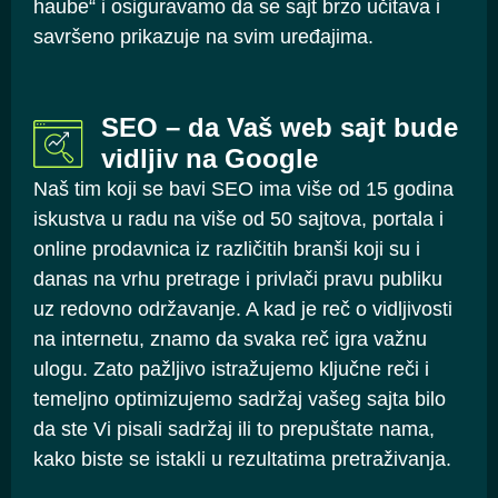
haube“ i osiguravamo da se sajt brzo učitava i
savršeno prikazuje na svim uređajima.
SEO – da Vaš web sajt bude
vidljiv na Google
Naš tim koji se bavi SEO ima više od 15 godina
iskustva u radu na više od 50 sajtova, portala i
online prodavnica iz različitih branši koji su i
danas na vrhu pretrage i privlači pravu publiku
uz redovno održavanje. A kad je reč o vidljivosti
na internetu, znamo da svaka reč igra važnu
ulogu. Zato pažljivo istražujemo ključne reči i
temeljno optimizujemo sadržaj vašeg sajta bilo
da ste Vi pisali sadržaj ili to prepuštate nama,
kako biste se istakli u rezultatima pretraživanja.