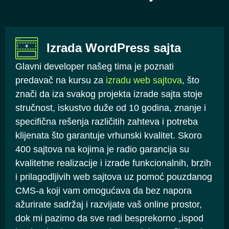
Izrada WordPress sajta
Glavni developer našeg tima je poznati
predavač na kursu za
izradu web sajtova
, što
znači da iza svakog projekta izrade sajta stoje
stručnost, iskustvo duže od 10 godina, znanje i
specifična rešenja različitih zahteva i potreba
klijenata što garantuje vrhunski kvalitet. Skoro
400 sajtova na kojima je radio garancija su
kvalitetne realizacije i izrade funkcionalnih, brzih
i prilagodljivih web sajtova uz pomoć pouzdanog
CMS-a koji vam omogućava da bez napora
ažurirate sadržaj i razvijate vaš online prostor,
dok mi pazimo da sve radi besprekorno „ispod