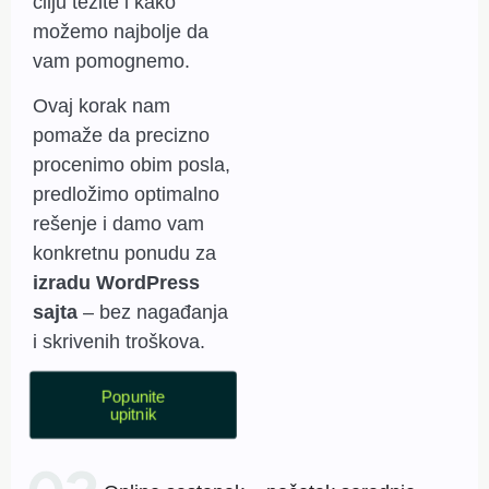
cilju težite i kako
možemo najbolje da
vam pomognemo.
Ovaj korak nam
pomaže da precizno
procenimo obim posla,
predložimo optimalno
rešenje i damo vam
konkretnu ponudu za
izradu WordPress
sajta
– bez nagađanja
i skrivenih troškova.
Popunite
upitnik