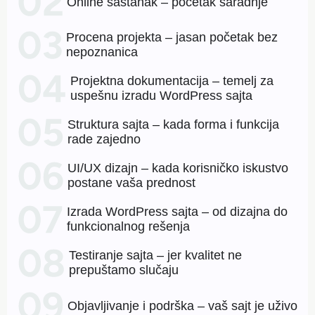
Online sastanak – početak saradnje
Procena projekta – jasan početak bez
nepoznanica
Projektna dokumentacija – temelj za
uspešnu izradu WordPress sajta
Struktura sajta – kada forma i funkcija
rade zajedno
UI/UX dizajn – kada korisničko iskustvo
postane vaša prednost
Izrada WordPress sajta – od dizajna do
funkcionalnog rešenja
Testiranje sajta – jer kvalitet ne
prepuštamo slučaju
Objavljivanje i podrška – vaš sajt je uživo