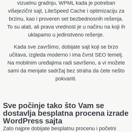
vizuelnu gradnju, WPML kada je potreban
višejezični sajt, LiteSpeed Cache i optimizaciju za
brzinu, kao i proveren set bezbednosnih rešenja.
To su alati, ali prava vrednost je u načinu na koji ih
uklapamo u jedinstveno rešenje.
Kada sve završimo, dobijate sajt koji se brzo
učitava, izgleda moderno i ima čvrst SEO temelj.
Na mobilnim uređajima radi savršeno, a vi možete
sami da menjate sadržaj bez straha da ćete nešto
pokvariti.
Sve počinje tako što Vam se
dostavlja besplatna procena izrade
WordPress sajta
Zato najpre dobijate besplatnu procenu i početni