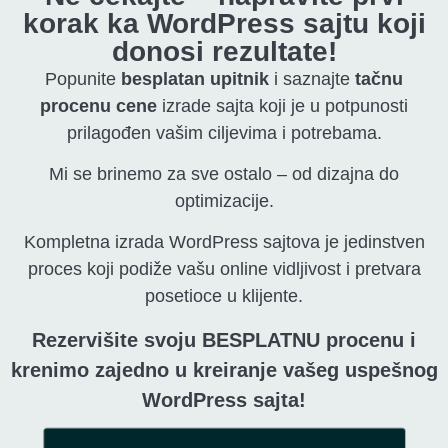
korak ka WordPress sajtu koji
donosi rezultate!
Popunite
besplatan upitnik
i saznajte
tačnu
procenu cene
izrade sajta koji je u potpunosti
prilagođen vašim ciljevima i potrebama.
Mi se brinemo za sve ostalo – od dizajna do
optimizacije.
Kompletna izrada WordPress sajtova je jedinstven
proces koji podiže vašu online vidljivost i pretvara
posetioce u klijente.
Rezervišite svoju BESPLATNU procenu i
krenimo zajedno u kreiranje vašeg uspešnog
WordPress sajta!