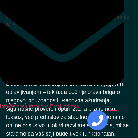
03
Održavanje sajta bez brige – mi
radimo, vi se bavite biznisom
Dobar WordPress sajt ne završava se njegovim
objavljivanjem – tek tada počinje prava briga o
njegovoj pouzdanosti. Redovna ažuriranja,
info@websajtizrada.rs
Email adresa
sigurnosne provere i optimizacija brzine nisu
luksuz, već preduslov za stabilno i profesionalno
online prisustvo. Dok vi razvijate svoj biznis, mi se
staramo da vaš sajt bude uvek funkcionalan,