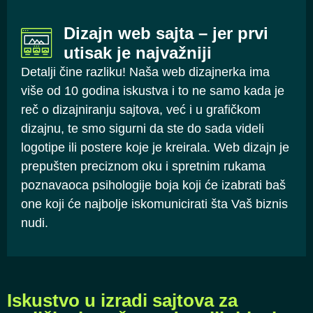
Dizajn web sajta – jer prvi
utisak je najvažniji
Detalji čine razliku! Naša web dizajnerka ima
više od 10 godina iskustva i to ne samo kada je
reč o dizajniranju sajtova, već i u grafičkom
dizajnu, te smo sigurni da ste do sada videli
logotipe ili postere koje je kreirala. Web dizajn je
prepušten preciznom oku i spretnim rukama
poznavaoca psihologije boja koji će izabrati baš
one koji će najbolje iskomunicirati šta Vaš biznis
nudi.
Iskustvo u izradi sajtova za