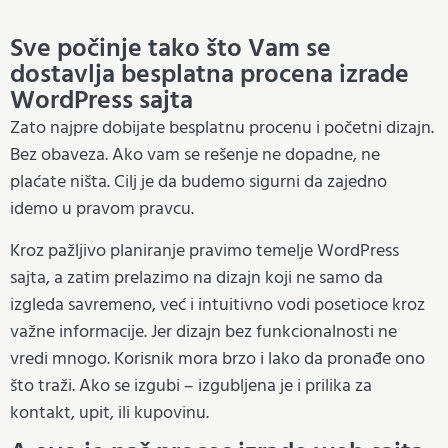
Sve počinje tako što Vam se
dostavlja besplatna procena izrade
WordPress sajta
Zato najpre dobijate besplatnu procenu i početni dizajn.
Bez obaveza. Ako vam se rešenje ne dopadne, ne
plaćate ništa. Cilj je da budemo sigurni da zajedno
idemo u pravom pravcu.
Kroz pažljivo planiranje pravimo temelje WordPress
sajta, a zatim prelazimo na dizajn koji ne samo da
izgleda savremeno, već i intuitivno vodi posetioce kroz
važne informacije. Jer dizajn bez funkcionalnosti ne
vredi mnogo. Korisnik mora brzo i lako da pronađe ono
što traži. Ako se izgubi – izgubljena je i prilika za
kontakt, upit, ili kupovinu.