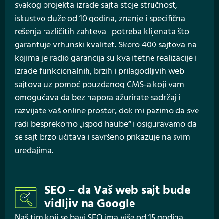
svakog projekta izrade sajta stoje stručnost,
iskustvo duže od 10 godina, znanje i specifična
rešenja različitih zahteva i potreba klijenata što
garantuje vrhunski kvalitet. Skoro 400 sajtova na
kojima je radio garancija su kvalitetne realizacije i
izrade funkcionalnih, brzih i prilagodljivih web
sajtova uz pomoć pouzdanog CMS-a koji vam
omogućava da bez napora ažurirate sadržaj i
razvijate vaš online prostor, dok mi pazimo da sve
radi besprekorno „ispod haube“ i osiguravamo da
se sajt brzo učitava i savršeno prikazuje na svim
uređajima.
SEO – da Vaš web sajt bude
vidljiv na Google
Naš tim koji se bavi SEO ima više od 15 godina