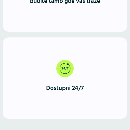
Budite tamo gde vas traže
Za razliku od fizičkog prostora, WordPress sajt radi
neprekidno. Vašu ponudu mogu da istraže u bilo
koje vreme, sa bilo kog uređaja.
Dostupni 24/7