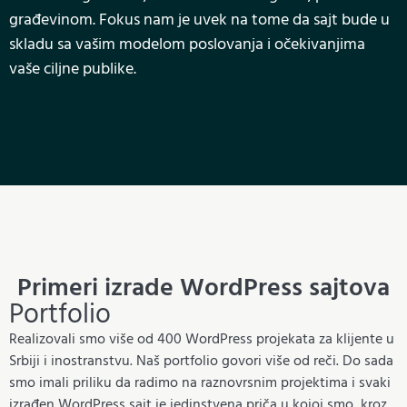
građevinom. Fokus nam je uvek na tome da sajt bude u
skladu sa vašim modelom poslovanja i očekivanjima
vaše ciljne publike.
Primeri izrade WordPress sajtova
Portfolio
Realizovali smo više od 400 WordPress projekata za klijente u
Srbiji i inostranstvu. Naš portfolio govori više od reči. Do sada
smo imali priliku da radimo na raznovrsnim projektima i svaki
izrađen WordPress sajt je jedinstvena priča u kojoj smo, kroz