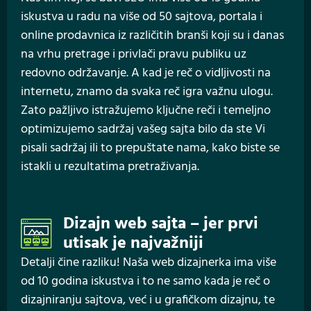
iskustva u radu na više od 50 sajtova, portala i
online prodavnica iz različitih branši koji su i danas
na vrhu pretrage i privlači pravu publiku uz
redovno održavanje. A kad je reč o vidljivosti na
internetu, znamo da svaka reč igra važnu ulogu.
Zato pažljivo istražujemo ključne reči i temeljno
optimizujemo sadržaj vašeg sajta bilo da ste Vi
pisali sadržaj ili to prepuštate nama, kako biste se
istakli u rezultatima pretraživanja.
Dizajn web sajta – jer prvi
utisak je najvažniji
Detalji čine razliku! Naša web dizajnerka ima više
od 10 godina iskustva i to ne samo kada je reč o
dizajniranju sajtova, već i u grafičkom dizajnu, te