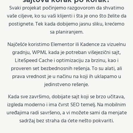
Svaki projekat počinjemo razgovorom da shvatimo
vaše ciljeve, ko su vaši klijenti i šta je ono što želite da
postignete. Tek kada dobijemo jasnu sliku, krećemo
sa planiranjem.
Najčešće koristimo Elementor ili Kadence za vizuelnu
gradnju, WPML kada je potreban višejezični sajt,
LiteSpeed Cache i optimizaciju za brzinu, kao i
proveren set bezbednosnih rešenja. To su alati, ali
prava vrednost je u načinu na koji ih uklapamo u
jedinstveno rešenje.
Kada sve završimo, dobijate sajt koji se brzo učitava,
izgleda moderno i ima čvrst SEO temelj. Na mobilnim
uređajima radi savršeno, a vi možete sami da menjate
sadržaj bez straha da ćete nešto pokvariti.