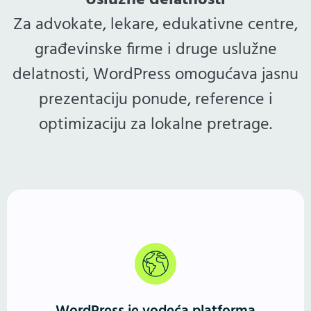
Uslužne delatnosti
Za advokate, lekare, edukativne centre,
građevinske firme i druge uslužne
delatnosti, WordPress omogućava jasnu
prezentaciju ponude, reference i
optimizaciju za lokalne pretrage.
Više od 40% sajtova pokreće WordPress. Godinama
potvrđeno, fleksibilno i stabilno rešenje — jednako
dobro za male biznise, blogere i frilensere, kao i za