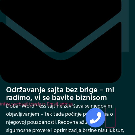
03
Održavanje sajta bez brige – mi
radimo, vi se bavite biznisom
info@websajtizrada.rs
Email adresa
Dobar WordPress sajt ne završava se njegovim
objavljivanjem – tek tada počinje prava briga o
njegovoj pouzdanosti. Redovna ažuriranja,
sigurnosne provere i optimizacija brzine nisu luksuz,