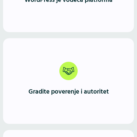
WordPress je vodeća platforma
veće sisteme i WooCommerce prodavnice.
Profesionalno izveden WordPress sajt jasno
komunicira ko ste, šta nudite i zašto ste pouzdan
izbor. Prvi utisak je jak, a iskustvo korisnika vodi ka
Gradite poverenje i autoritet
kontaktu ili kupovini.