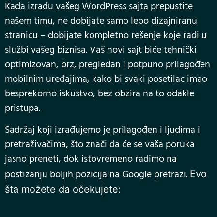
Kada izradu vašeg WordPress sajta prepustite
našem timu, ne dobijate samo lepo dizajniranu
stranicu – dobijate kompletno rešenje koje radi u
službi vašeg biznisa. Vaš novi sajt biće tehnički
optimizovan, brz, pregledan i potpuno prilagođen
mobilnim uređajima, kako bi svaki posetilac imao
besprekorno iskustvo, bez obzira na to odakle
pristupa.
Sadržaj koji izrađujemo je prilagođen i ljudima i
pretraživačima, što znači da će se vaša poruka
jasno preneti, dok istovremeno radimo na
postizanju boljih pozicija na Google pretrazi.
Evo
šta možete da očekujete: