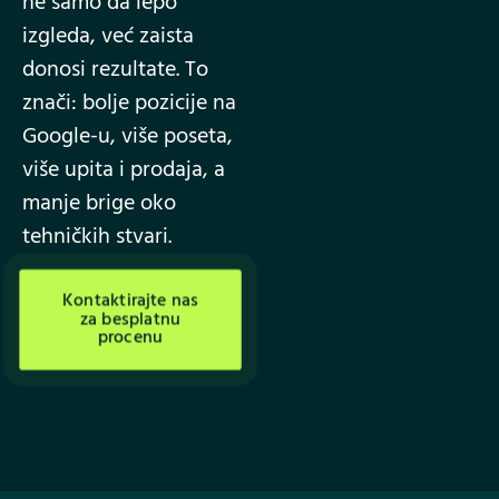
ne samo da lepo
izgleda, već zaista
donosi rezultate. To
znači: bolje pozicije na
Google-u, više poseta,
više upita i prodaja, a
manje brige oko
tehničkih stvari.
Kontaktirajte nas
za besplatnu
procenu