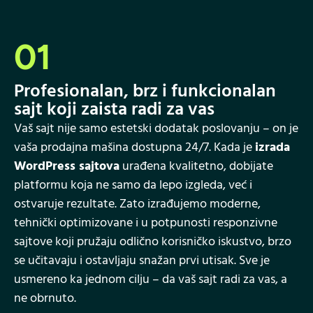
01
Profesionalan, brz i funkcionalan
sajt koji zaista radi za vas
Vaš sajt nije samo estetski dodatak poslovanju – on je
vaša prodajna mašina dostupna 24/7. Kada je
izrada
WordPress sajtova
urađena kvalitetno, dobijate
platformu koja ne samo da lepo izgleda, već i
ostvaruje rezultate. Zato izrađujemo moderne,
tehnički optimizovane i u potpunosti responzivne
sajtove koji pružaju odlično korisničko iskustvo, brzo
se učitavaju i ostavljaju snažan prvi utisak. Sve je
usmereno ka jednom cilju – da vaš sajt radi za vas, a
ne obrnuto.