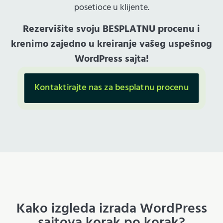
posetioce u klijente.
Rezervišite svoju BESPLATNU procenu i
krenimo zajedno u kreiranje vašeg uspešnog
WordPress sajta!
Kontaktirajte nas za besplatnu procenu
Kako izgleda izrada WordPress
sajtova korak po korak?