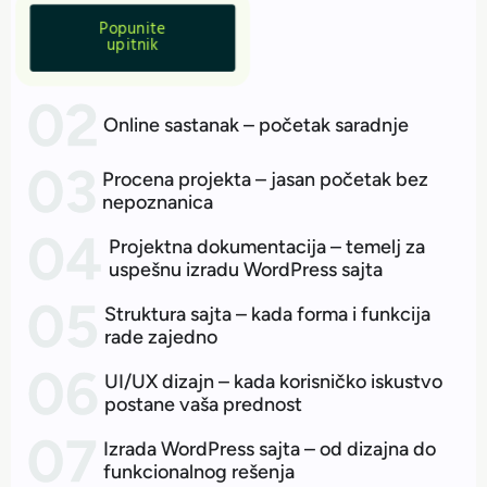
Popunite
upitnik
Online sastanak – početak saradnje
Procena projekta – jasan početak bez
nepoznanica
Projektna dokumentacija – temelj za
uspešnu izradu WordPress sajta
Struktura sajta – kada forma i funkcija
rade zajedno
UI/UX dizajn – kada korisničko iskustvo
postane vaša prednost
Izrada WordPress sajta – od dizajna do
funkcionalnog rešenja