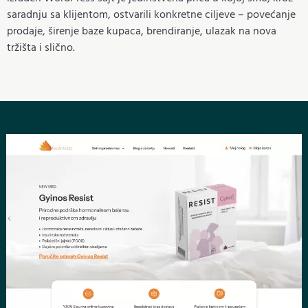
saradnju sa klijentom, ostvarili konkretne ciljeve – povećanje
prodaje, širenje baze kupaca, brendiranje, ulazak na nova
tržišta i slično.