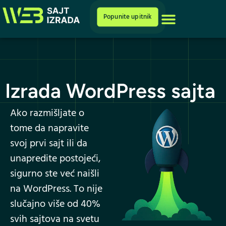
Cenovnik i ponuda
Popunite upitnik
Izrada WordPress sajta
Ako razmišljate o
tome da napravite
svoj prvi sajt ili da
unapredite postojeći,
sigurno ste već naišli
na WordPress. To nije
slučajno više od 40%
svih sajtova na svetu