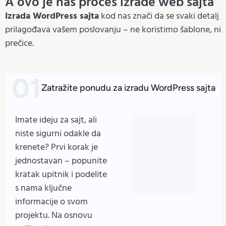
A ovo je naš proces izrade web sajta
Izrada WordPress sajta
kod nas znači da se svaki detalj
prilagođava vašem poslovanju – ne koristimo šablone, ni
prečice.
Zatražite ponudu za izradu WordPress sajta
Imate ideju za sajt, ali
niste sigurni odakle da
krenete? Prvi korak je
jednostavan – popunite
kratak upitnik i podelite
s nama ključne
informacije o svom
projektu. Na osnovu