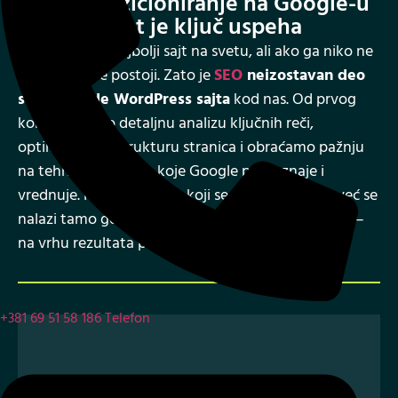
Visoko pozicioniranje na Google-u
jer vidljivost je ključ uspeha
Možete imati najbolji sajt na svetu, ali ako ga niko ne
pronađe – ne postoji. Zato je
SEO
neizostavan deo
svake izrade WordPress sajta
kod nas. Od prvog
koraka radimo detaljnu analizu ključnih reči,
optimizujemo strukturu stranica i obraćamo pažnju
na tehničke aspekte koje Google prepoznaje i
vrednuje. Rezultat je sajt koji se ne gubi u masi, već se
nalazi tamo gde vaši potencijalni klijenti već traže –
na vrhu rezultata pretrage.
+381 69 51 58 186
Telefon