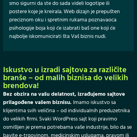
smo sigurni da ste do sada videli logotipe ili
postere koje je kreirala. Web dizajn je prepušten
preciznom oku i spretnim rukama poznavaoca
psihologije boja koji će izabrati baš one koji će
najbolje iskomunicirati šta Vaš biznis nudi.
Iskustvo u izradi sajtova za različite
branše – od malih biznisa do velikih
brendova!
Bez obzira na vašu delatnost, izrađujemo sajtove
prilagođene vašem biznisu.
Imamo iskustvo sa
klijentima svih veličina – od individualnih preduzetnika
do velikih firmi. Svaki WordPress sajt koji pravimo
osmišljen je prema potrebama vaše industrije, bilo da se
bavite e-trgovinom, medicinskim uslugama, pravom ili