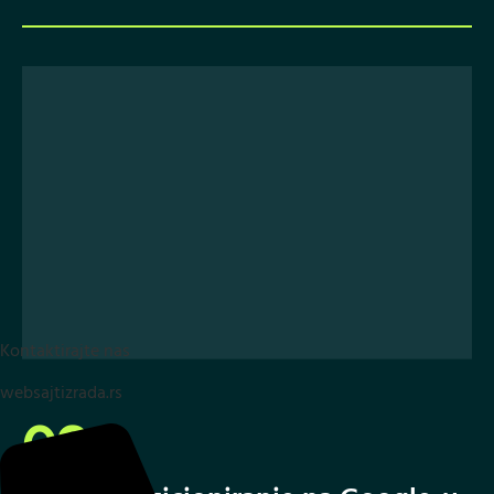
Kontaktirajte nas
websajtizrada.rs
02