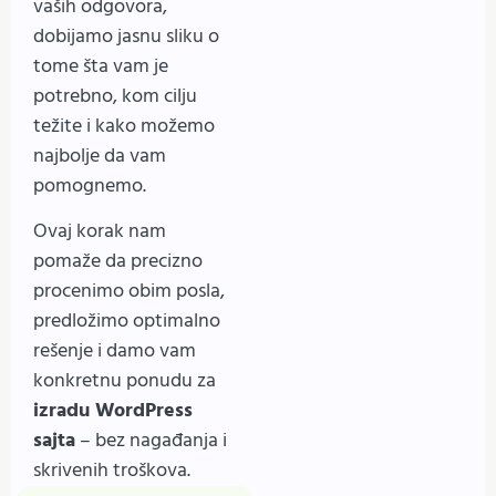
vaših odgovora,
dobijamo jasnu sliku o
tome šta vam je
potrebno, kom cilju
težite i kako možemo
najbolje da vam
pomognemo.
Ovaj korak nam
pomaže da precizno
procenimo obim posla,
predložimo optimalno
rešenje i damo vam
konkretnu ponudu za
izradu WordPress
sajta
– bez nagađanja i
skrivenih troškova.