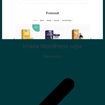
Izrada WordPress sajta
Newmed.rs