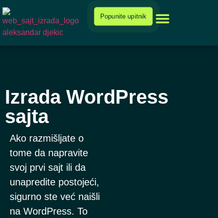
Cenovnik i ponuda
Popunite upitnik
Izrada WordPress
sajta
Ako razmišljate o
tome da napravite
svoj prvi sajt ili da
unapredite postojeći,
sigurno ste već naišli
na WordPress. To