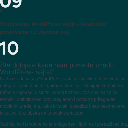
Održavanje WordPress sajta – bezbrižno
poslovanje uz stabilan sajt
Šta dobijate kada nam poverite izradu
WordPress sajta?
Kada izradu vašeg WordPress sajta prepustite našem timu, ne
dobijate samo lepo dizajniranu stranicu – dobijate kompletno
rešenje koje radi u službi vašeg biznisa. Vaš novi sajt biće
tehnički optimizovan, brz, pregledan i potpuno prilagođen
mobilnim uređajima, kako bi svaki posetilac imao besprekorno
iskustvo, bez obzira na to odakle pristupa.
Sadržaj koji izrađujemo je prilagođen i ljudima i pretraživačima,