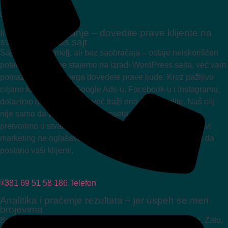
04
Internet oglašavanje – dovedite prave klijente na
svoj WordPress sajt
Sajt je dobar temelj, ali bez saobraćaja – ostaje neiskorišćen
potencijal. Zato ne stajemo na izradi WordPress sajta, već vam
pomažemo da do njega dovedete prave ljude. Kroz pažljivo
ciljane kampanje na Google Ads-u, Facebook-u i Instagramu,
dolazimo do publike koja već traži ono što vi nudite. Naš cilj
nije samo da povećamo broj poseta – već da te posete
pretvorimo u stvarne upite, rezervacije i kupovine. Jer pravi
marketing ne oglašava svima, već onima koji su spremni da
postanu vaši klijenti.
05
+381 69 51 58 186
Telefon
Analitika i praćenje rezultata – jer uspeh se meri
brojevima
Bez uvida u podatke, svaki poslovni potez je pogađanje. Zato,