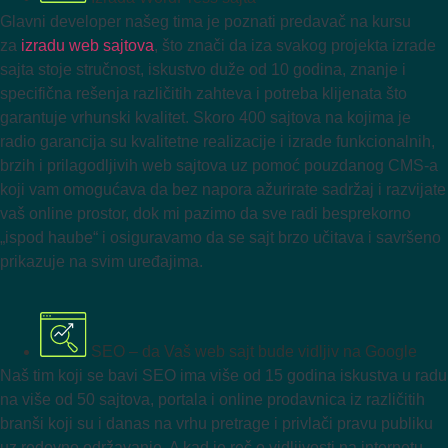
Glavni developer našeg tima je poznati predavač na kursu
za
izradu web sajtova
, što znači da iza svakog projekta izrade
sajta stoje stručnost, iskustvo duže od 10 godina, znanje i
specifična rešenja različitih zahteva i potreba klijenata što
garantuje vrhunski kvalitet. Skoro 400 sajtova na kojima je
radio garancija su kvalitetne realizacije i izrade funkcionalnih,
brzih i prilagodljivih web sajtova uz pomoć pouzdanog CMS-a
koji vam omogućava da bez napora ažurirate sadržaj i razvijate
vaš online prostor, dok mi pazimo da sve radi besprekorno
„ispod haube“ i osiguravamo da se sajt brzo učitava i savršeno
prikazuje na svim uređajima.
SEO – da Vaš web sajt bude vidljiv na Google
Naš tim koji se bavi SEO ima više od 15 godina iskustva u radu
na više od 50 sajtova, portala i online prodavnica iz različitih
branši koji su i danas na vrhu pretrage i privlači pravu publiku
uz redovno održavanje. A kad je reč o vidljivosti na internetu,