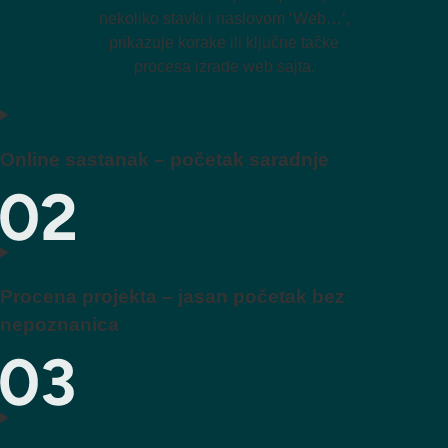
Online sastanak – početak saradnje
Procena projekta – jasan početak bez
nepoznanica