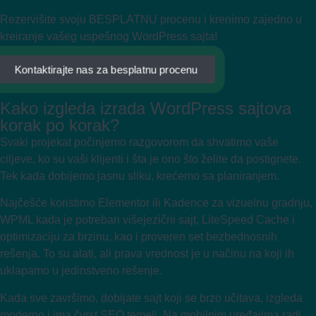
Rezervišite svoju BESPLATNU procenu i krenimo zajedno u
kreiranje vašeg uspešnog WordPress sajta!
Kontaktirajte nas za besplatnu procenu
Kako izgleda izrada WordPress sajtova
korak po korak?
Svaki projekat počinjemo razgovorom da shvatimo vaše
ciljeve, ko su vaši klijenti i šta je ono što želite da postignete.
Tek kada dobijemo jasnu sliku, krećemo sa planiranjem.
Najčešće koristimo Elementor ili Kadence za vizuelnu gradnju,
WPML kada je potreban višejezični sajt, LiteSpeed Cache i
optimizaciju za brzinu, kao i proveren set bezbednosnih
rešenja. To su alati, ali prava vrednost je u načinu na koji ih
uklapamo u jedinstveno rešenje.
Kada sve završimo, dobijate sajt koji se brzo učitava, izgleda
moderno i ima čvrst SEO temelj. Na mobilnim uređajima radi