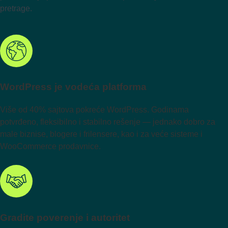
pretrage.
WordPress je vodeća platforma
Više od 40% sajtova pokreće WordPress. Godinama
potvrđeno, fleksibilno i stabilno rešenje — jednako dobro za
male biznise, blogere i frilensere, kao i za veće sisteme i
WooCommerce prodavnice.
Gradite poverenje i autoritet