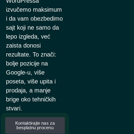
WordPressa
izvučemo maksimum
i da vam obezbedimo
sajt koji ne samo da
lepo izgleda, već
zaista donosi
rezultate. To znači:
bolje pozicije na
Google-u, više
poseta, više upita i
prodaja, a manje
brige oko tehničkih
stvari.
Kontaktirajte nas za
besplatnu procenu