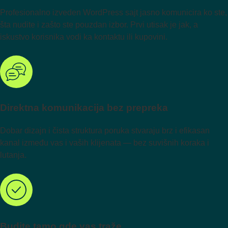
Profesionalno izveden WordPress sajt jasno komunicira ko ste,
šta nudite i zašto ste pouzdan izbor. Prvi utisak je jak, a
iskustvo korisnika vodi ka kontaktu ili kupovini.
Direktna komunikacija bez prepreka
Dobar dizajn i čista struktura poruka stvaraju brz i efikasan
kanal između vas i vaših klijenata — bez suvišnih koraka i
lutanja.
Budite tamo gde vas traže