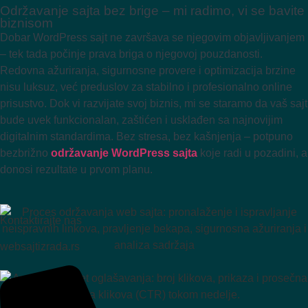
Održavanje sajta bez brige – mi radimo, vi se bavite
biznisom
Dobar WordPress sajt ne završava se njegovim objavljivanjem
– tek tada počinje prava briga o njegovoj pouzdanosti.
Redovna ažuriranja, sigurnosne provere i optimizacija brzine
nisu luksuz, već preduslov za stabilno i profesionalno online
prisustvo. Dok vi razvijate svoj biznis, mi se staramo da vaš sajt
bude uvek funkcionalan, zaštićen i usklađen sa najnovijim
digitalnim standardima. Bez stresa, bez kašnjenja – potpuno
bezbrižno
održavanje WordPress sajta
koje radi u pozadini, a
donosi rezultate u prvom planu.
Kontaktirajte nas
websajtizrada.rs