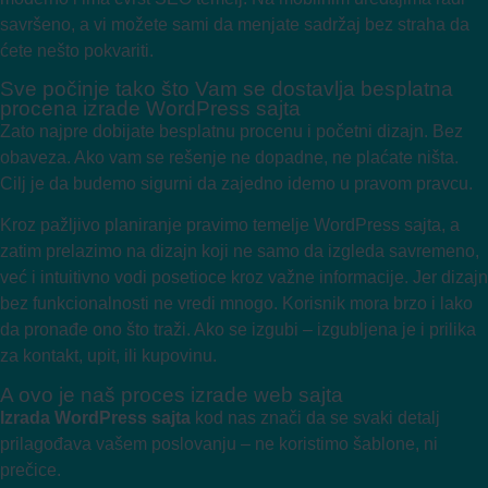
savršeno, a vi možete sami da menjate sadržaj bez straha da
ćete nešto pokvariti.
Sve počinje tako što Vam se dostavlja besplatna
procena izrade WordPress sajta
Zato najpre dobijate besplatnu procenu i početni dizajn. Bez
obaveza. Ako vam se rešenje ne dopadne, ne plaćate ništa.
Cilj je da budemo sigurni da zajedno idemo u pravom pravcu.
Kroz pažljivo planiranje pravimo temelje WordPress sajta, a
zatim prelazimo na dizajn koji ne samo da izgleda savremeno,
već i intuitivno vodi posetioce kroz važne informacije. Jer dizajn
bez funkcionalnosti ne vredi mnogo. Korisnik mora brzo i lako
da pronađe ono što traži. Ako se izgubi – izgubljena je i prilika
za kontakt, upit, ili kupovinu.
A ovo je naš proces izrade web sajta
Izrada WordPress sajta
kod nas znači da se svaki detalj
prilagođava vašem poslovanju – ne koristimo šablone, ni
prečice.