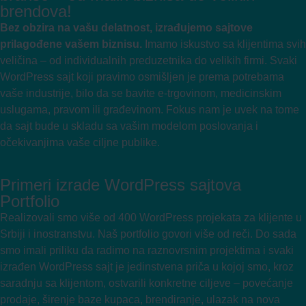
brendova!
Bez obzira na vašu delatnost, izrađujemo sajtove
prilagođene vašem biznisu.
Imamo iskustvo sa klijentima svih
veličina – od individualnih preduzetnika do velikih firmi. Svaki
WordPress sajt koji pravimo osmišljen je prema potrebama
vaše industrije, bilo da se bavite e-trgovinom, medicinskim
uslugama, pravom ili građevinom. Fokus nam je uvek na tome
da sajt bude u skladu sa vašim modelom poslovanja i
očekivanjima vaše ciljne publike.
Primeri izrade WordPress sajtova
Portfolio
Realizovali smo više od 400 WordPress projekata za klijente u
Srbiji i inostranstvu. Naš portfolio govori više od reči. Do sada
smo imali priliku da radimo na raznovrsnim projektima i svaki
izrađen WordPress sajt je jedinstvena priča u kojoj smo, kroz
saradnju sa klijentom, ostvarili konkretne ciljeve – povećanje
prodaje, širenje baze kupaca, brendiranje, ulazak na nova