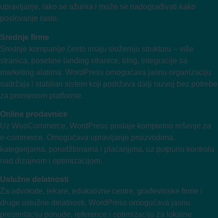
upravljanje, lako se ažurira i može se nadograđivati kako
poslovanje raste.
Srednje firme
Srednje kompanije često imaju složeniju strukturu – više
stranica, posebne landing stranice, blog, integracije sa
marketing alatima. WordPress omogućava jasnu organizaciju
sadržaja i stabilan sistem koji podržava dalji razvoj bez potrebe
za promenom platforme.
Online prodavnice
Uz WooCommerce, WordPress postaje kompletno rešenje za
e-commerce. Omogućava upravljanje proizvodima,
kategorijama, porudžbinama i plaćanjima, uz potpunu kontrolu
nad dizajnom i optimizacijom.
Uslužne delatnosti
Za advokate, lekare, edukativne centre, građevinske firme i
druge uslužne delatnosti, WordPress omogućava jasnu
prezentaciju ponude, reference i optimizaciju za lokalne