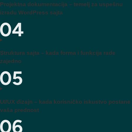
Projektna dokumentacija – temelj za uspešnu
izradu WordPress sajta
Struktura sajta – kada forma i funkcija rade
zajedno
UI/UX dizajn – kada korisničko iskustvo postane
vaša prednost