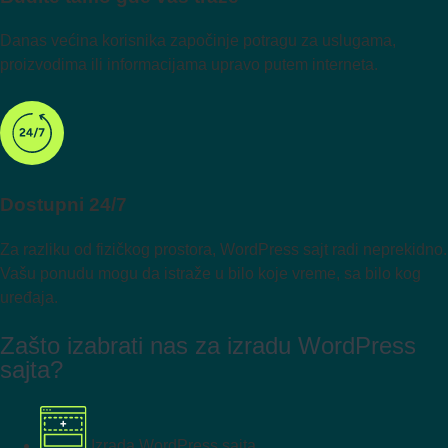
Danas većina korisnika započinje potragu za uslugama,
proizvodima ili informacijama upravo putem interneta.
Dostupni 24/7
Za razliku od fizičkog prostora, WordPress sajt radi neprekidno.
Vašu ponudu mogu da istraže u bilo koje vreme, sa bilo kog
uređaja.
Zašto izabrati nas za izradu WordPress
sajta?
Izrada WordPress sajta