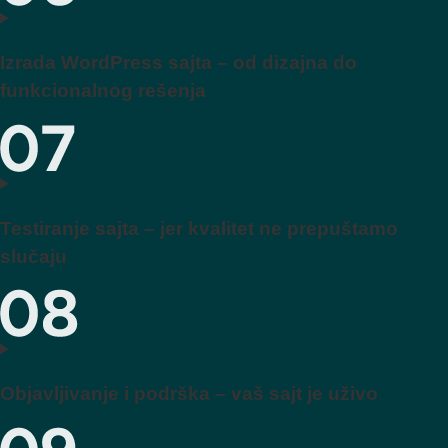
Izrada WordPress sajta – od dizajna do
funkcionalnog rešenja
Testiranje sajta – jer kvalitet ne prepuštamo
slučaju
Objavljivanje i podrška – vaš sajt je uživo