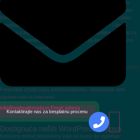
kada završimo izradu vašeg WordPress sajta, postavljamo
alate kao što su Google Analytics i praćenje konverzija kako
biste u svakom trenutku znali šta se dešava na sajtu. Koliko
posetilaca dolazi, odakle dolaze, šta ih zadržava – i šta ih
pretvara u klijente. Ovi brojevi nisu samo statistika, već alat za
donošenje pametnijih odluka, optimizaciju kampanja i stalno
unapređenje digitalnih rezultata.
Prepustite izradu sajta profesionalcima i obezbedite sebi
siguran rast na internetu!
info@websajtizrada.rs
Email adresa
Kontaktirajte nas za besplatnu procenu
Dostignuća naših WordPress sajtova
Kreiramo online prodavnice koje ne samo da izgledaju