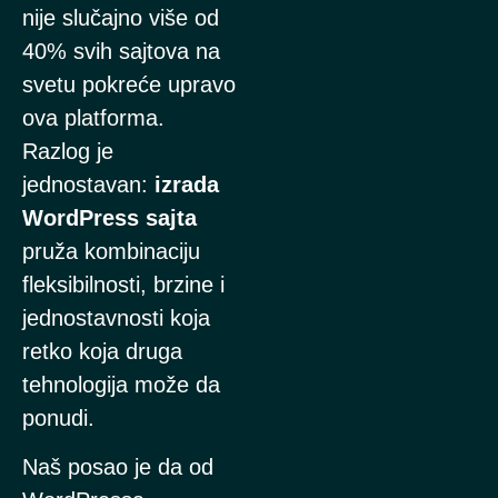
nije slučajno više od
40% svih sajtova na
svetu pokreće upravo
ova platforma.
Razlog je
jednostavan:
izrada
WordPress sajta
pruža kombinaciju
fleksibilnosti, brzine i
jednostavnosti koja
retko koja druga
tehnologija može da
ponudi.
Naš posao je da od