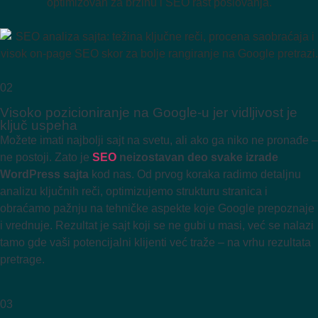
02
Visoko pozicioniranje na Google-u jer vidljivost je
ključ uspeha
Možete imati najbolji sajt na svetu, ali ako ga niko ne pronađe –
ne postoji. Zato je
SEO
neizostavan deo svake izrade
WordPress sajta
kod nas. Od prvog koraka radimo detaljnu
analizu ključnih reči, optimizujemo strukturu stranica i
obraćamo pažnju na tehničke aspekte koje Google prepoznaje
i vrednuje. Rezultat je sajt koji se ne gubi u masi, već se nalazi
tamo gde vaši potencijalni klijenti već traže – na vrhu rezultata
pretrage.
03