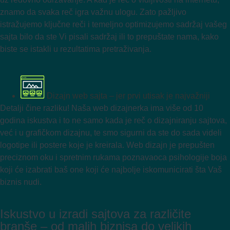
znamo da svaka reč igra važnu ulogu. Zato pažljivo
istražujemo ključne reči i temeljno optimizujemo sadržaj vašeg
sajta bilo da ste Vi pisali sadržaj ili to prepuštate nama, kako
biste se istakli u rezultatima pretraživanja.
Dizajn web sajta – jer prvi utisak je najvažniji
Detalji čine razliku! Naša web dizajnerka ima više od 10
godina iskustva i to ne samo kada je reč o dizajniranju sajtova,
već i u grafičkom dizajnu, te smo sigurni da ste do sada videli
logotipe ili postere koje je kreirala. Web dizajn je prepušten
preciznom oku i spretnim rukama poznavaoca psihologije boja
koji će izabrati baš one koji će najbolje iskomunicirati šta Vaš
biznis nudi.
Iskustvo u izradi sajtova za različite
branše – od malih biznisa do velikih