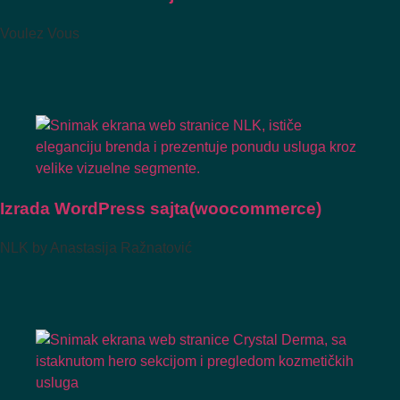
Voulez Vous
Izrada WordPress sajta(woocommerce)
NLK by Anastasija Ražnatović