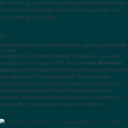
što znači da će se vaša poruka jasno preneti, dok istovremeno
Evo
radimo na postizanju boljih pozicija na Google pretrazi.
šta možete da očekujete:
01
Profesionalan, brz i funkcionalan sajt koji zaista radi
za vas
Vaš sajt nije samo estetski dodatak poslovanju – on je vaša
prodajna mašina dostupna 24/7. Kada je
izrada WordPress
sajtova
urađena kvalitetno, dobijate platformu koja ne samo da
lepo izgleda, već i ostvaruje rezultate. Zato izrađujemo
moderne, tehnički optimizovane i u potpunosti responzivne
sajtove koji pružaju odlično korisničko iskustvo, brzo se
učitavaju i ostavljaju snažan prvi utisak. Sve je usmereno ka
jednom cilju – da vaš sajt radi za vas, a ne obrnuto.